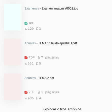
Exámenes
- Examen anatomia0002.jpg
JPG
129
3
Apuntes
- TEMA 1: Tejido epitelial I.pdf
PDF
7 páginas
331
5
Apuntes
- TEMA 2.pdf
PDF
5 páginas
405
4
Explorar otros archivos