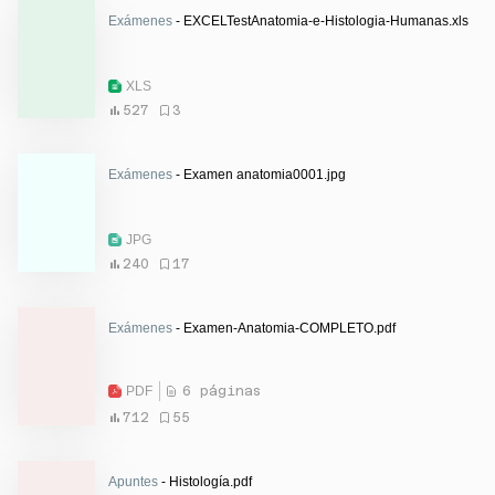
Exámenes
- EXCELTestAnatomia-e-Histologia-Humanas.xls
XLS
527
3
Exámenes
- Examen anatomia0001.jpg
JPG
240
17
Exámenes
- Examen-Anatomia-COMPLETO.pdf
PDF
6 páginas
712
55
Apuntes
- Histología.pdf