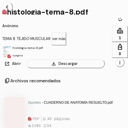
chevron_left
histologia-tema-8.pdf
Anónimo
leaderboard
1
TEMA 8. TEJIDO MUSCULAR
ver más
personal_bag
histologia-tema-8.pdf
0
4 páginas
more_vert
open_in_new
download
Abrir
Descargar
content_copy
Archivos recomendados
Apuntes
- CUADERNO DE ANATOMÍA RESUELTO.pdf
PDF
45 páginas
1183
34