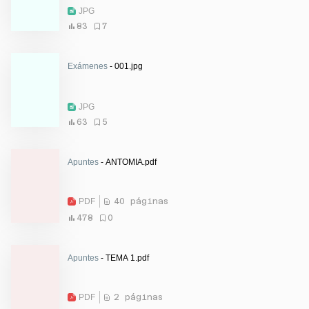
JPG
83
7
Exámenes
- 001.jpg
JPG
63
5
Apuntes
- ANTOMIA.pdf
PDF
40 páginas
478
0
Apuntes
- TEMA 1.pdf
PDF
2 páginas