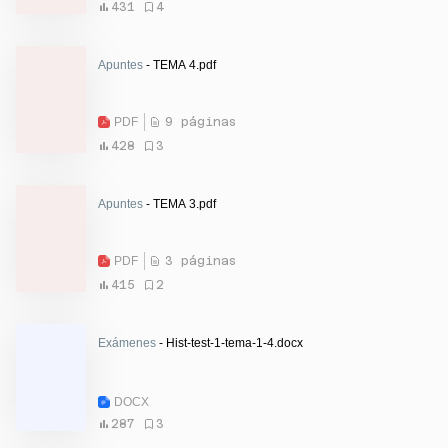
431
4
Apuntes
- TEMA 4.pdf
PDF
9 páginas
428
3
Apuntes
- TEMA 3.pdf
PDF
3 páginas
415
2
Exámenes
- Hist-test-1-tema-1-4.docx
DOCX
287
3