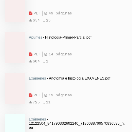
PDF
49 páginas
654
25
Apuntes
- Histologia-Primer-Parcial.pdf
PDF
14 páginas
604
1
Exámenes
- Anotomia e histologia EXAMENES.pdf
PDF
19 páginas
725
11
Exámenes
-
12122504_841790332602240_7180088700570836535_n.j
pg