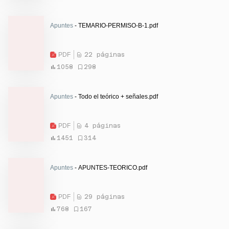
Apuntes
- TEMARIO-PERMISO-B-1.pdf
PDF
22 páginas
1058
298
Apuntes
- Todo el teórico + señales.pdf
PDF
4 páginas
1451
314
Apuntes
- APUNTES-TEORICO.pdf
PDF
29 páginas
768
167