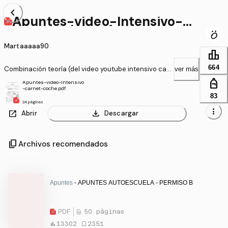
chevron_left
Apuntes-video-Intensivo-ca
rnet-coche.pdf
Martaaaaa90
leaderboard
664
Combinación teoría (del video youtube intensivo car
ver más
net del coche) y test de la app
personal_bag
Apuntes-video-Intensivo
-carnet-coche.pdf
83
24 páginas
more_vert
open_in_new
download
Abrir
Descargar
content_copy
Archivos recomendados
Apuntes
- APUNTES AUTOESCUELA - PERMISO B
PDF
50 páginas
13302
2351