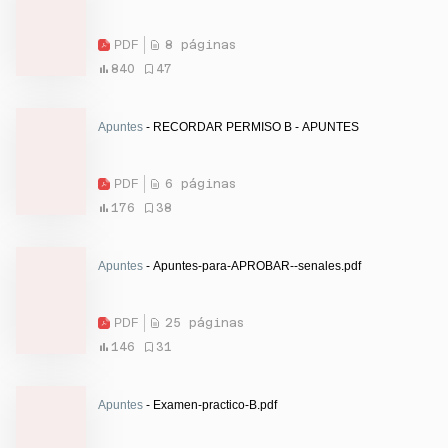
PDF
8 páginas
840
47
Apuntes
- RECORDAR PERMISO B - APUNTES
PDF
6 páginas
176
38
Apuntes
- Apuntes-para-APROBAR--senales.pdf
PDF
25 páginas
146
31
Apuntes
- Examen-practico-B.pdf