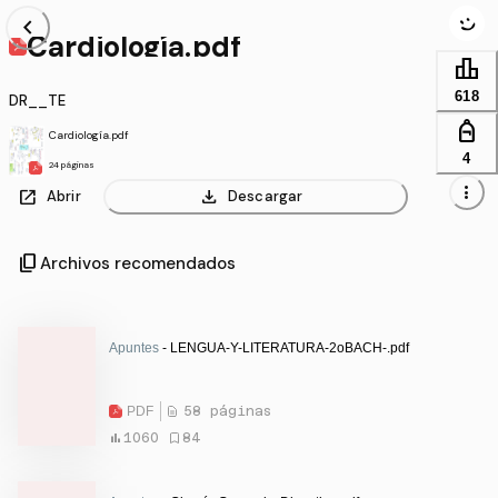
chevron_left
Cardiología.pdf
leaderboard
618
DR__TE
personal_bag
Cardiología.pdf
4
24 páginas
more_vert
open_in_new
download
Abrir
Descargar
content_copy
Archivos recomendados
Apuntes
- LENGUA-Y-LITERATURA-2oBACH-.pdf
PDF
58 páginas
1060
84