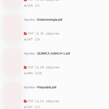
536
1
Apuntes
- Endocrinología.pdf
PDF
21 páginas
597
5
Apuntes
- QUIMICA-2oBACH-1.pdf
PDF
56 páginas
682
36
Apuntes
- Psiquiatría.pdf
PDF
12 páginas
547
3