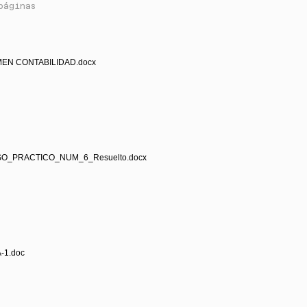
páginas
MEN CONTABILIDAD.docx
SO_PRACTICO_NUM_6_Resuelto.docx
-1.doc