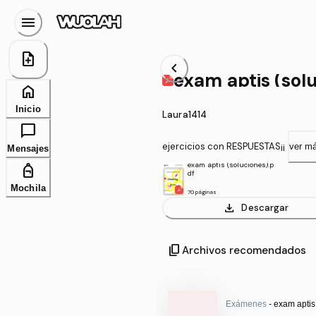
menu
note_add
chevron_left
exam aptis (sol
home
Inicio
Laura1414
chat_bubble
ejercicios con RESPUESTAS¡¡
ver m
Mensajes
exam aptis (soluciones).p
personal_bag
df
Mochila
70 páginas
download
Descargar
content_copy
Archivos recomendados
Exámenes
- exam aptis