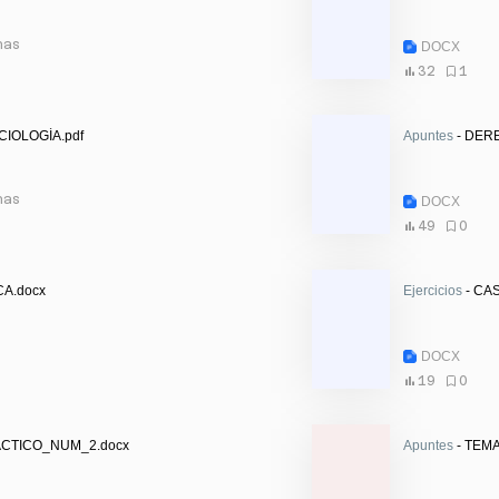
nas
DOCX
32
1
IOLOGÍA.pdf
Apuntes
- DER
nas
DOCX
49
0
CA.docx
Ejercicios
- CA
DOCX
19
0
CTICO_NUM_2.docx
Apuntes
- TEM