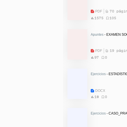
PDF
70 pági
1575
105
Apuntes
- EXAMEN SOC
PDF
19 pági
97
0
Ejercicios
- ESTADÍSTI
DOCX
18
0
Ejercicios
- CASO_PRA