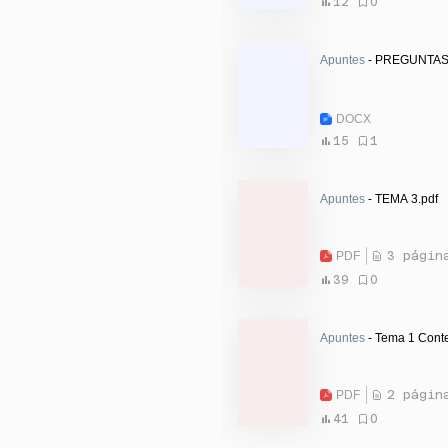
12
0
Apuntes
DOCX
15
1
Apuntes
- TEMA 3.pdf
PDF
3 págin
39
0
Apuntes
- Tema 1 Conte
PDF
2 págin
41
0