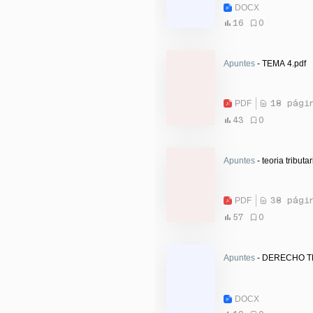
DOCX
16
0
Apuntes
- TEMA 4.pdf
PDF
18 pági
43
0
Apuntes
- teoria tributar
PDF
38 pági
57
0
Apuntes
- DERECHO T
DOCX