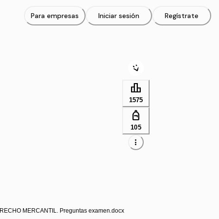
Para empresas
Iniciar sesión
Regístrate
leaderboard
1575
personal_bag
105
more_vert
RECHO MERCANTIL. Preguntas examen.docx