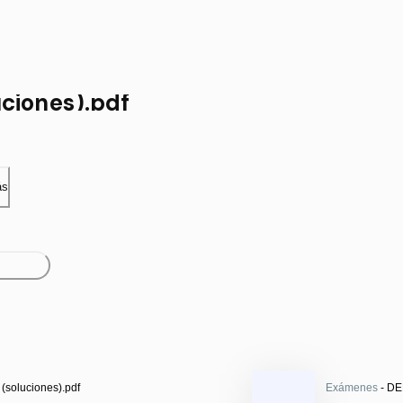
uciones).pdf
ás
 (soluciones).pdf
Exámenes
- DE