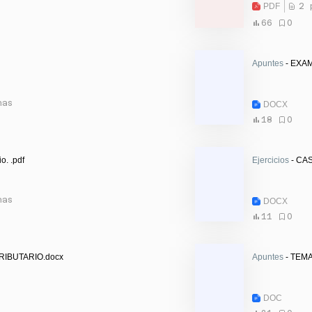
PDF
2 
66
0
Apuntes
- EXA
nas
DOCX
18
0
io. .pdf
Ejercicios
- CA
nas
DOCX
11
0
RIBUTARIO.docx
Apuntes
- TEMA
DOC