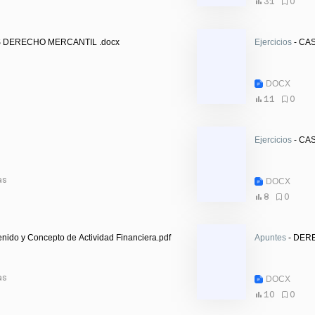
31
0
- PREGUNTAS DERECHO MERCANTIL .docx
Ejercicios
- CA
DOCX
11
0
Ejercicios
- CA
as
DOCX
8
0
nido y Concepto de Actividad Financiera.pdf
Apuntes
- DER
as
DOCX
10
0