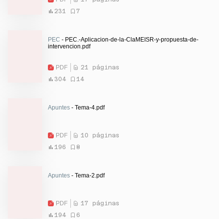
231
7
PEC
- PEC.-Aplicacion-de-la-ClaMEISR-y-propuesta-de-
intervencion.pdf
PDF
21 páginas
304
14
Apuntes
- Tema-4.pdf
PDF
10 páginas
196
8
Apuntes
- Tema-2.pdf
PDF
17 páginas
194
6