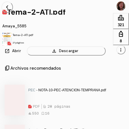
chevron_left
Tema-2-ATI.pdf
leaderboard
321
Amaya_5585
personal_bag
Tema-2-ATI.pdf
8
27 páginas
more_vert
open_in_new
download
Abrir
Descargar
content_copy
Archivos recomendados
PEC
- NOTA-10-PEC-ATENCION-TEMPRANA.pdf
PDF
28 páginas
550
16