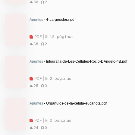
58
2
Apuntes
- 4-La-geosfera.pdf
PDF
15 páginas
38
2
Apuntes
- Infografia-de-Les-Cellules-Rocio-DAngelo-4B.pdf
PDF
2 páginas
25
0
Apuntes
- Organulos-de-la-celula-eucariota.pdf
PDF
3 páginas
24
0