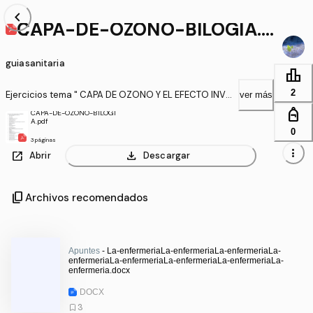
chevron_left
CAPA-DE-OZONO-BILOGIA.p
df
guiasanitaria
leaderboard
2
Ejercicios tema " CAPA DE OZONO Y EL EFECTO INVE
ver más
RNADERO"
personal_bag
CAPA-DE-OZONO-BILOGI
A.pdf
0
3 páginas
more_vert
open_in_new
download
Abrir
Descargar
content_copy
Archivos recomendados
Apuntes
- La-enfermeriaLa-enfermeriaLa-enfermeriaLa-
enfermeriaLa-enfermeriaLa-enfermeriaLa-enfermeriaLa-
enfermeria.docx
DOCX
3