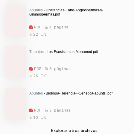
Apuntes
- Diferencias-Entre-Angiospermas-y-
Gimnospermas.pdf
PDF
1 página
22
3
Trabajos
- Los-Ecosistemas-Mohamed.pdf
PDF
6 páginas
26
0
Apuntes
- Biologia-Herencia-i-Genetica-apunts..pdf
PDF
3 páginas
30
0
Explorar otros archivos