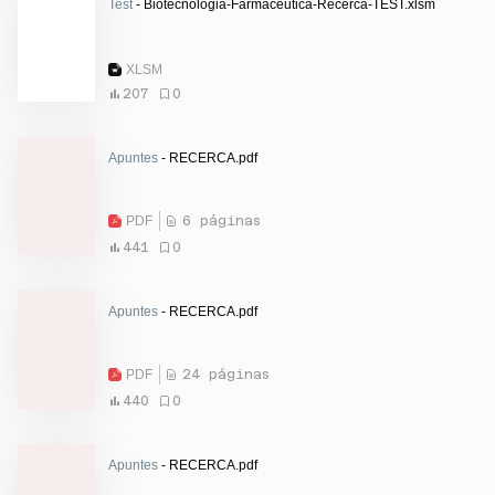
Test
- Biotecnologia-Farmaceutica-Recerca-TEST.xlsm
XLSM
207
0
Apuntes
- RECERCA.pdf
PDF
6 páginas
441
0
Apuntes
- RECERCA.pdf
PDF
24 páginas
440
0
Apuntes
- RECERCA.pdf