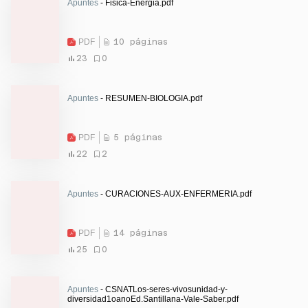
Apuntes
- Fisica-Energia.pdf
PDF
10 páginas
23
0
Apuntes
- RESUMEN-BIOLOGIA.pdf
PDF
5 páginas
22
2
Apuntes
- CURACIONES-AUX-ENFERMERIA.pdf
PDF
14 páginas
25
0
Apuntes
- CSNATLos-seres-vivosunidad-y-
diversidad1oanoEd.Santillana-Vale-Saber.pdf