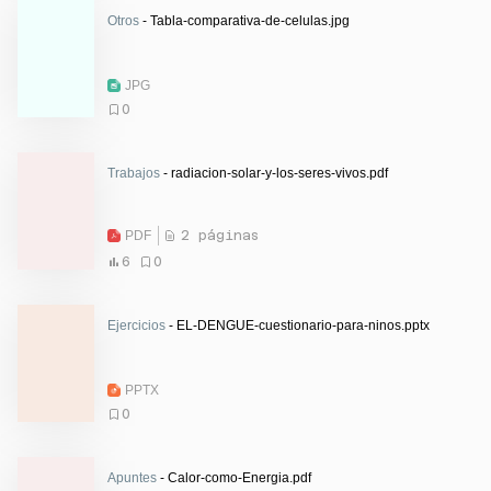
Otros
- Tabla-comparativa-de-celulas.jpg
JPG
0
Trabajos
- radiacion-solar-y-los-seres-vivos.pdf
PDF
2 páginas
6
0
Ejercicios
- EL-DENGUE-cuestionario-para-ninos.pptx
PPTX
0
Apuntes
- Calor-como-Energia.pdf