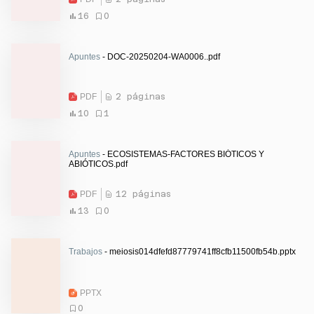
16
0
Apuntes
- DOC-20250204-WA0006..pdf
PDF
2 páginas
10
1
Apuntes
- ECOSISTEMAS-FACTORES BIÓTICOS Y
ABIÓTICOS.pdf
PDF
12 páginas
13
0
Trabajos
- meiosis014dfefd87779741ff8cfb11500fb54b.pptx
PPTX
0