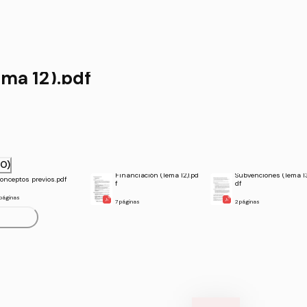
ciación (Tema 12).pdf
RO)
Financiación (Tema 12).pd
Subvenciones (Tema 13
onceptos previos.pdf
f
df
 páginas
7 páginas
2 páginas