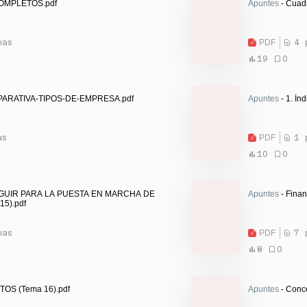
OMPLETOS.pdf
Apuntes
- Cuad
nas
PDF
4 
19
0
PARATIVA-TIPOS-DE-EMPRESA.pdf
Apuntes
- 1. Índ
as
PDF
1 
10
0
EGUIR PARA LA PUESTA EN MARCHA DE
Apuntes
5).pdf
nas
PDF
7 
8
0
OS (Tema 16).pdf
Apuntes
- Conce