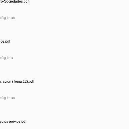
ro-Sociedades.pdf
páginas
ice.pdf
página
- Financiación (Tema 12).pdf
páginas
ptos previos.pdf