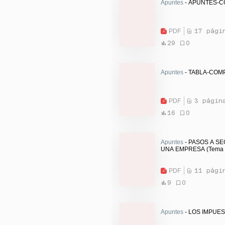
Apuntes
- APUNTES-C
PDF
17 pági
29
0
Apuntes
- TABLA-COM
PDF
3 págin
16
0
Apuntes
- PASOS A S
UNA EMPRESA (Tema 1
PDF
11 pági
9
0
Apuntes
- LOS IMPUEST