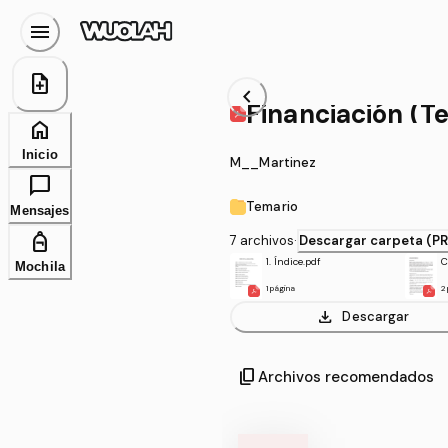
menu
note_add
chevron_left
Finan
home
Inicio
M__Martinez
chat_bubble
Temario
Mensajes
personal_bag
7 archivos
·
Descargar carpeta (P
1. Índice.pdf
C
Mochila
1 página
2
download
Descargar
content_copy
Archivos recomendados