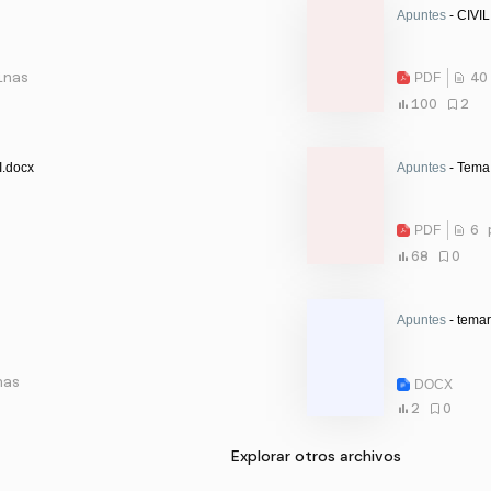
Apuntes
- CIVIL 
inas
PDF
40
100
2
I.docx
Apuntes
- Tema 
PDF
6 
68
0
Apuntes
- temar
nas
DOCX
2
0
Explorar otros archivos