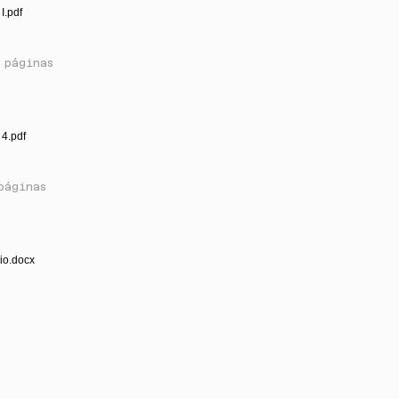
I.pdf
 páginas
4.pdf
páginas
io.docx