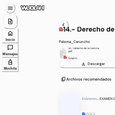
menu
note_add
chevron_left
14.- Derecho de 
home
Inicio
Paloma_Caruncho
chat_bubble
14.- Derecho de la familia.
pdf
Mensajes
11 páginas
personal_bag
download
Descargar
Mochila
content_copy
Archivos recomendados
Exámenes
- EXAMEN D
DOCX