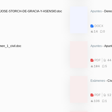
M-JOSE-STORCH-DE-GRACIA-Y-ASENSIO.doc
Apuntes
- Derec
DOCX
14
0
en_1_civil.doc
Apuntes
- Apunt
PDF
44
184
5
Exámenes
- Civ
PDF
12
106
1