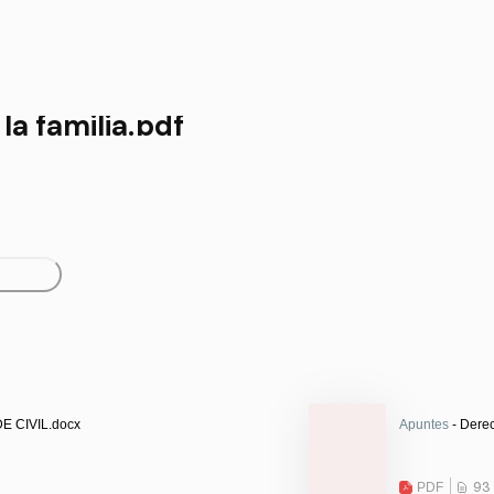
la familia.pdf
E CIVIL.docx
Apuntes
- Derec
PDF
93