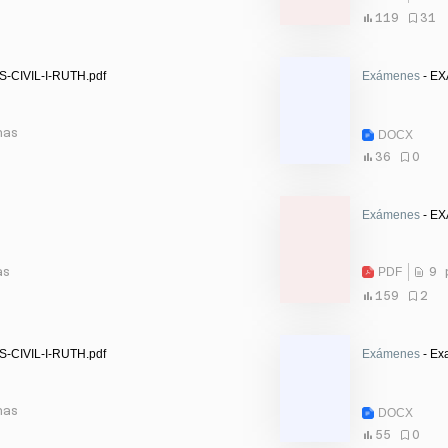
119
31
-CIVIL-I-RUTH.pdf
Exámenes
- EX
nas
DOCX
36
0
Exámenes
- EX
as
PDF
9 
159
2
-CIVIL-I-RUTH.pdf
Exámenes
- Ex
nas
DOCX
55
0