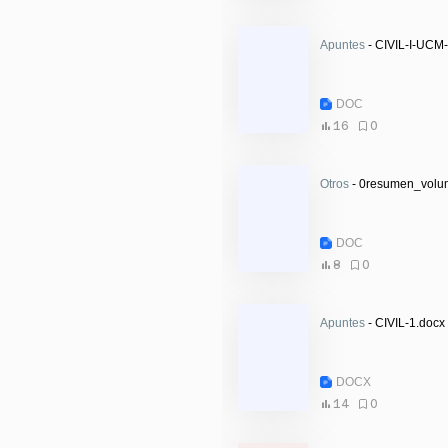
Apuntes
- CIVIL-I-UC
DOC
16
0
Otros
- 0resumen_volum
DOC
8
0
Apuntes
- CIVIL-1.docx
DOCX
14
0