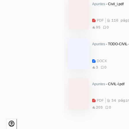
Apuntes
- Civil_i.pdf
PDF
116 pág
95
0
Apuntes
- TODO-CIVIL-
DOCX
3
0
Apuntes
- CIVIL-I.pdf
PDF
34 pági
203
0
account_circle