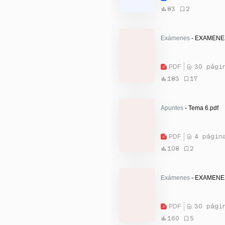
83
2
Exámenes
- EXAMENES
PDF
30 pági
183
17
Apuntes
- Tema 6.pdf
PDF
4 págin
108
2
Exámenes
- EXAMENES
PDF
30 pági
160
5