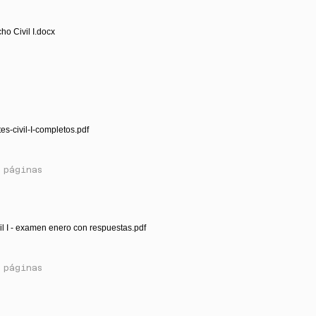
ho Civil I.docx
es-civil-I-completos.pdf
 páginas
il I - examen enero con respuestas.pdf
 páginas