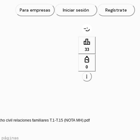
Para empresas
Iniciar sesión
Regístrate
leaderboard
33
personal_bag
0
more_vert
ho civil relaciones familiares T.1-T.15 (NOTA MH).pdf
 páginas