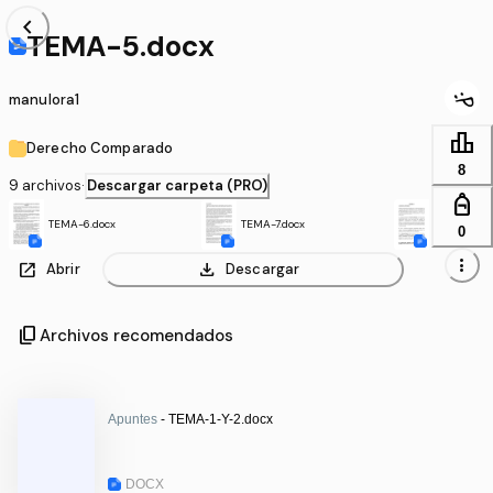
chevron_left
TEMA-5.docx
manulora1
leaderboard
Derecho Comparado
8
9 archivos
·
Descargar carpeta (PRO)
personal_bag
DERECHO-
TEMA-6.docx
TEMA-7.docx
0
ODO.docx
more_vert
open_in_new
download
Abrir
Descargar
content_copy
Archivos recomendados
Apuntes
- TEMA-1-Y-2.docx
DOCX