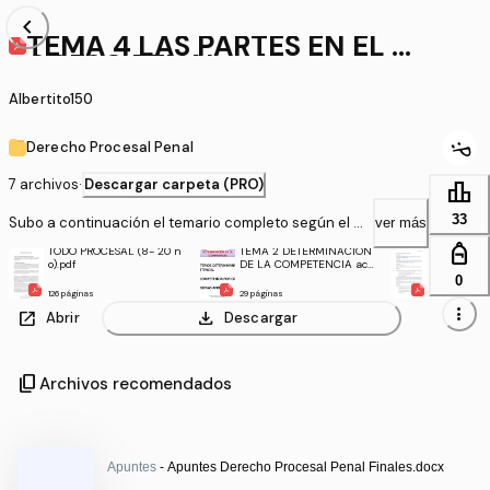
chevron_left
TEMA 4 LAS PARTES EN EL PR
OCESO PENAL.pdf
Albertito150
Derecho Procesal Penal
7 archivos
·
Descargar carpeta (PRO)
leaderboard
33
Subo a continuación el temario completo según el pr
ver más
ograma de Juan Burgos en un único pdf y los docum
personal_bag
TODO PROCESAL (8- 20 n
TEMA 2 DETERMINACIÓN
Tema 4 Artí
entos sueltos son resúmenes directamente de la ma
o).pdf
DE LA COMPETENCIA act
LECrim Ejer
ual.pdf
ciones que
0
no del profesor para complementar o reducir el tema
delitos.pdf
126 páginas
29 páginas
5 páginas
rio.
more_vert
open_in_new
download
Abrir
Descargar
content_copy
Archivos recomendados
Apuntes
- Apuntes Derecho Procesal Penal Finales.docx