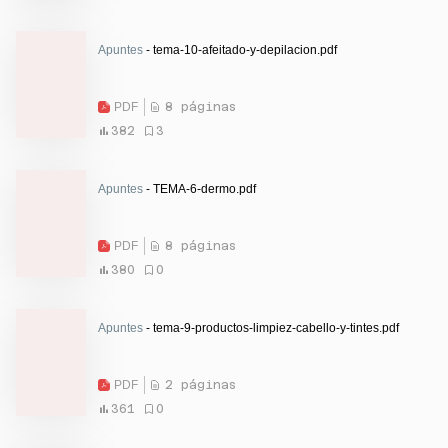
Apuntes
- tema-10-afeitado-y-depilacion.pdf
PDF
8 páginas
382
3
Apuntes
- TEMA-6-dermo.pdf
PDF
8 páginas
380
0
Apuntes
- tema-9-productos-limpiez-cabello-y-tintes.pdf
PDF
2 páginas
361
0