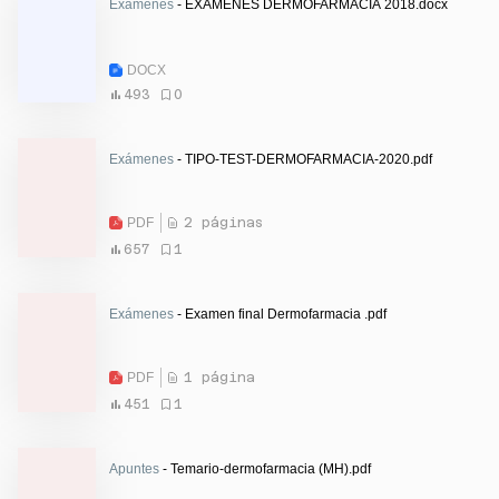
Exámenes
- EXÁMENES DERMOFARMACIA 2018.docx
DOCX
493
0
Exámenes
- TIPO-TEST-DERMOFARMACIA-2020.pdf
PDF
2 páginas
657
1
Exámenes
- Examen final Dermofarmacia .pdf
PDF
1 página
451
1
Apuntes
- Temario-dermofarmacia (MH).pdf