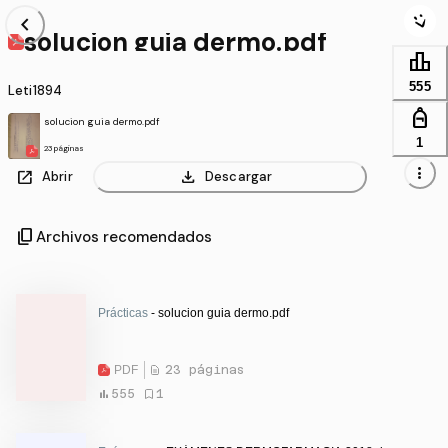
chevron_left
solucion guia dermo.pdf
leaderboard
555
Leti1894
personal_bag
solucion guia dermo.pdf
1
23 páginas
more_vert
open_in_new
download
Abrir
Descargar
content_copy
Archivos recomendados
Prácticas
- solucion guia dermo.pdf
PDF
23 páginas
555
1