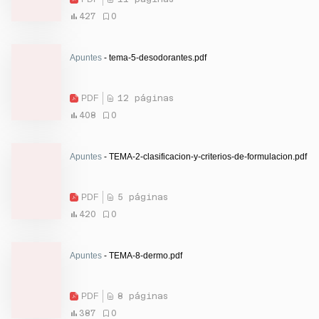
427
0
Apuntes
- tema-5-desodorantes.pdf
PDF
12 páginas
408
0
Apuntes
- TEMA-2-clasificacion-y-criterios-de-formulacion.pdf
PDF
5 páginas
420
0
Apuntes
- TEMA-8-dermo.pdf
PDF
8 páginas
387
0