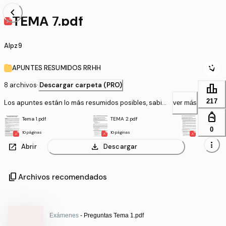
chevron_left
TEMA 7.pdf
Alpz9
APUNTES RESUMIDOS RRHH
8 archivos
·
Descargar carpeta (PRO)
leaderboard
217
Los apuntes están lo más resumidos posibles, sabien
ver más
do de antemano que es una asignatura muy densa.
personal_bag
Tema 1.pdf
TEMA 2.pdf
TEMA 3.pdf
0
10 páginas
10 páginas
9 páginas
more_vert
open_in_new
download
Abrir
Descargar
content_copy
Archivos recomendados
Exámenes
- Preguntas Tema 1.pdf