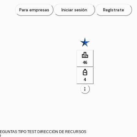
Para empresas
Iniciar sesión
Regístrate
leaderboard
46
personal_bag
4
more_vert
REGUNTAS TIPO TEST DIRECCIÓN DE RECURSOS
f