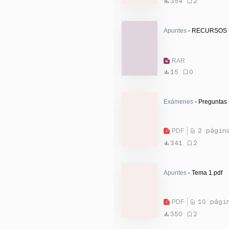
354
2
Apuntes
- RECURSOS 
RAR
15
0
Exámenes
- Preguntas 
PDF
2 págin
341
2
Apuntes
- Tema 1.pdf
PDF
10 pági
350
2