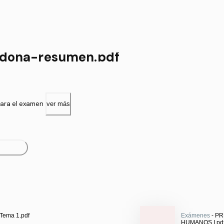
adona-resumen.pdf
ara el examen
ver más
 Tema 1.pdf
Exámenes
- P
HUMANOS I.pd