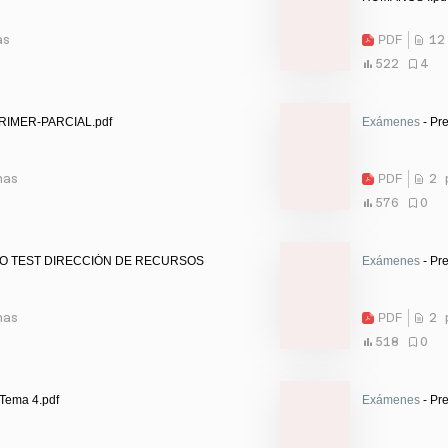
as
PDF
12
522
4
PRIMER-PARCIAL.pdf
Exámenes
- Pr
nas
PDF
2 
576
0
PO TEST DIRECCIÓN DE RECURSOS
Exámenes
- Pr
nas
PDF
2 
518
0
 Tema 4.pdf
Exámenes
- Pr