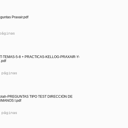
guntas Praxair.pdf
páginas
ST-TEMAS-5-8 + PRACTICAS-KELLOG-PRAXAIR-Y-
pdf
 páginas
olah-PREGUNTAS TIPO TEST DIRECCIÓN DE
MANOS I.pdf
 páginas