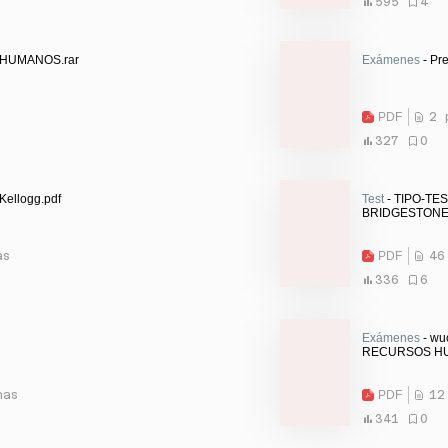
595
4
HUMANOS.rar
Exámenes
- Pre
PDF
2 
327
0
Kellogg.pdf
Test
- TIPO-TE
BRIDGESTONE.
as
PDF
46
336
6
Exámenes
- wu
RECURSOS HU
nas
PDF
12
341
0