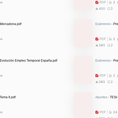
as
PDF
2 
450
2
 Mercadona.pdf
Exámenes
- Pr
as
PDF
2 
383
2
 Evolución Empleo Temporal España.pdf
Exámenes
- Pr
as
PDF
2 
383
2
 Tema 8.pdf
Apuntes
- TESt-
as
PDF
24