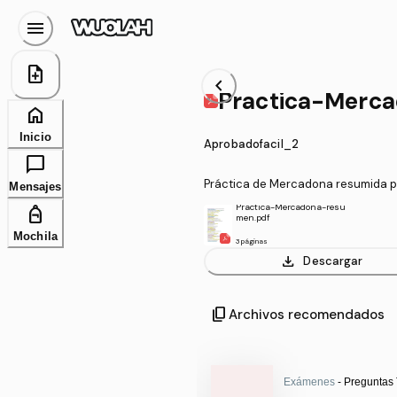
menu
note_add
chevron_left
Practica-Merc
home
Inicio
Aprobadofacil_2
chat_bubble
Práctica de Mercadona resumida p
Mensajes
Practica-Mercadona-resu
personal_bag
men.pdf
Mochila
3 páginas
download
Descargar
content_copy
Archivos recomendados
Exámenes
- Preguntas