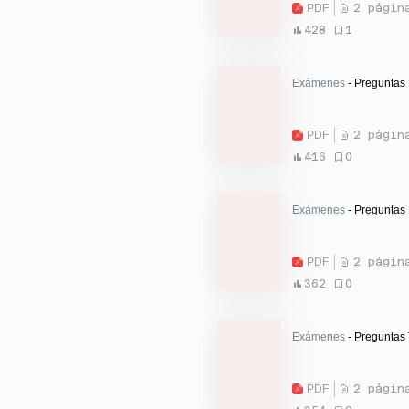
PDF
2 págin
428
1
Exámenes
- Preguntas
PDF
2 págin
416
0
Exámenes
- Preguntas
PDF
2 págin
362
0
Exámenes
- Preguntas
PDF
2 págin