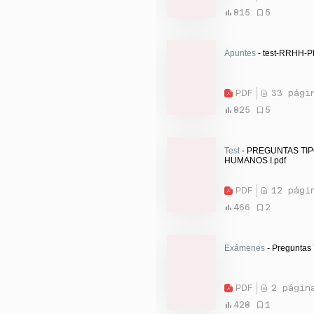
815
5
Apuntes
- test-RRHH-
PDF
33 pági
825
5
Test
- PREGUNTAS TI
HUMANOS I.pdf
PDF
12 pági
466
2
Exámenes
- Preguntas
PDF
2 págin
428
1