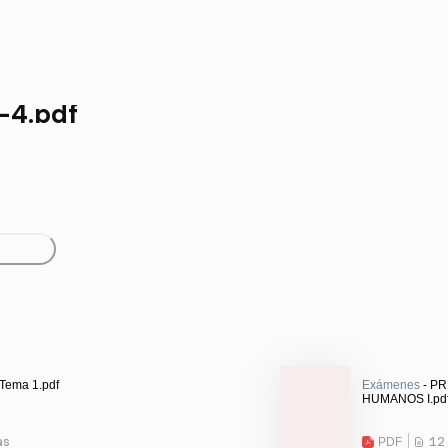
-4.pdf
 Tema 1.pdf
Exámenes
- P
HUMANOS I.pd
as
PDF
12