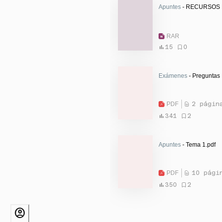
Apuntes
- RECURSOS 
RAR
15
0
Exámenes
- Preguntas 
PDF
2 págin
341
2
Apuntes
- Tema 1.pdf
PDF
10 pági
350
2
account_circle