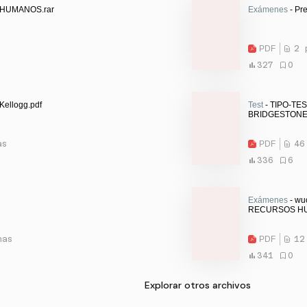
HUMANOS.rar
Exámenes
- Pre
PDF
2 
327
0
Kellogg.pdf
Test
- TIPO-TE
BRIDGESTONE.
as
PDF
46
336
6
Exámenes
- wu
RECURSOS HU
nas
PDF
12
341
0
Explorar otros archivos