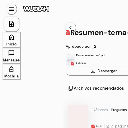
menu
note_add
chevron_left
Resumen-tema
home
Inicio
Aprobadofacil_2
chat_bubble
Resumen-tema-4.pdf
Mensajes
2 páginas
personal_bag
download
Descargar
Mochila
content_copy
Archivos recomendados
Exámenes
- Preguntas
PDF
2 págin