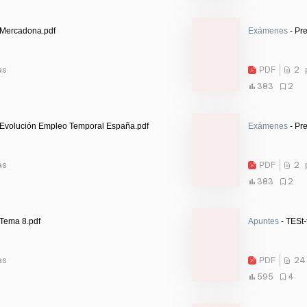
 Mercadona.pdf
Exámenes
- Pr
as
PDF
2 
383
2
 Evolución Empleo Temporal España.pdf
Exámenes
- Pr
as
PDF
2 
383
2
 Tema 8.pdf
Apuntes
- TESt-
as
PDF
24
595
4