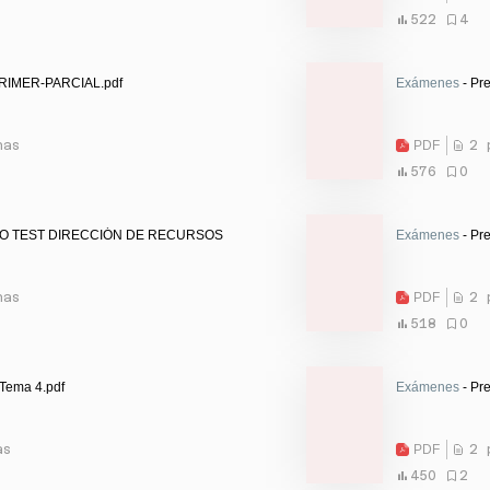
522
4
PRIMER-PARCIAL.pdf
Exámenes
- Pr
nas
PDF
2 
576
0
PO TEST DIRECCIÓN DE RECURSOS
Exámenes
- Pr
nas
PDF
2 
518
0
 Tema 4.pdf
Exámenes
- Pr
as
PDF
2 
450
2