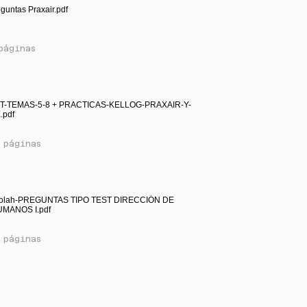
guntas Praxair.pdf
páginas
ST-TEMAS-5-8 + PRACTICAS-KELLOG-PRAXAIR-Y-
pdf
 páginas
olah-PREGUNTAS TIPO TEST DIRECCIÓN DE
MANOS I.pdf
 páginas