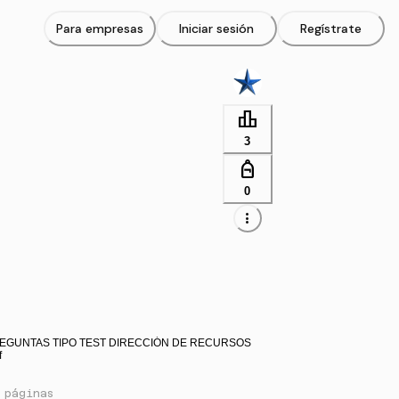
Para empresas
Iniciar sesión
Regístrate
leaderboard
3
personal_bag
0
more_vert
REGUNTAS TIPO TEST DIRECCIÓN DE RECURSOS
f
 páginas