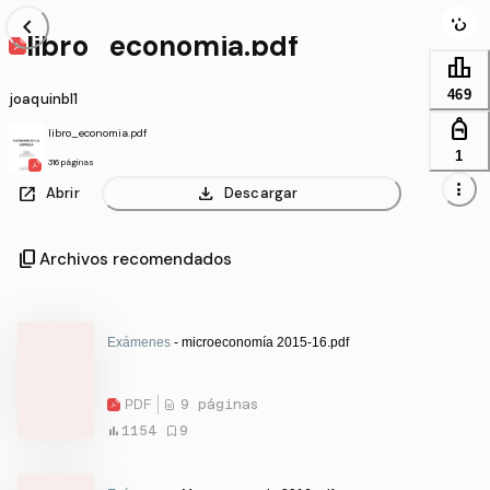
chevron_left
libro_economia.pdf
leaderboard
469
joaquinbl1
personal_bag
libro_economia.pdf
1
316 páginas
more_vert
open_in_new
download
Abrir
Descargar
content_copy
Archivos recomendados
Exámenes
- microeconomía 2015-16.pdf
PDF
9 páginas
1154
9