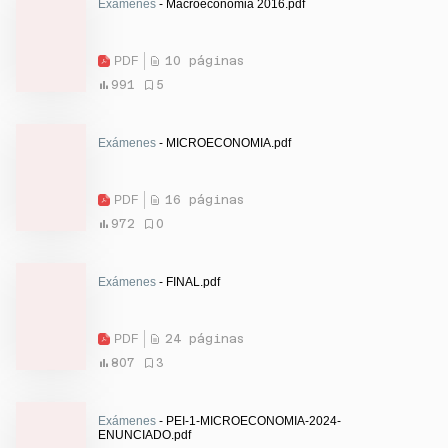
Exámenes
- Macroeconomia 2016.pdf
PDF
10 páginas
991
5
Exámenes
- MICROECONOMIA.pdf
PDF
16 páginas
972
0
Exámenes
- FINAL.pdf
PDF
24 páginas
807
3
Exámenes
- PEI-1-MICROECONOMIA-2024-
ENUNCIADO.pdf