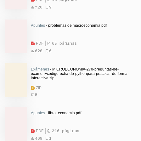
720
9
Apuntes
- problemas de macroeconomia.pdf
PDF
63 páginas
628
6
Exámenes
- MICROECONOMIA-270-preguntas-de-
examen+codigo-extra-de-pythonpara-practicar-de-forma-
interactiva.zip
ZIP
8
Apuntes
- libro_economia.pdf
PDF
316 páginas
469
1