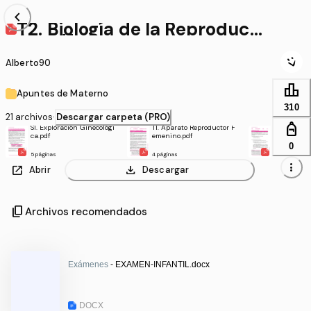
chevron_left
T2. Biología de la Reproducci
ón.pdf
Alberto90
leaderboard
Apuntes de Materno
310
21 archivos
·
Descargar carpeta (PRO)
personal_bag
S1. Exploración Ginecológi
T1. Aparato Reproductor F
T2. Biologí
ca.pdf
emenino.pdf
cción.pdf
0
5 páginas
4 páginas
4 páginas
more_vert
open_in_new
download
Abrir
Descargar
content_copy
Archivos recomendados
Exámenes
- EXAMEN-INFANTIL.docx
DOCX