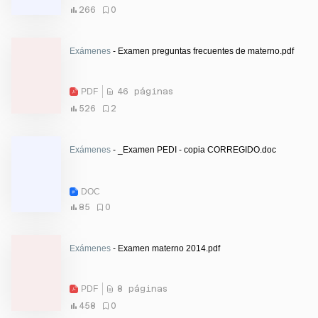
266
0
Exámenes
- Examen preguntas frecuentes de materno.pdf
PDF
46 páginas
526
2
Exámenes
- _Examen PEDI - copia CORREGIDO.doc
DOC
85
0
Exámenes
- Examen materno 2014.pdf
PDF
8 páginas
458
0