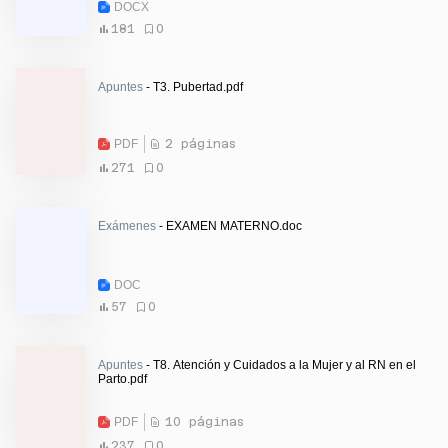
DOCX
181
0
Apuntes
- T3. Pubertad.pdf
PDF
2 páginas
271
0
Exámenes
- EXAMEN MATERNO.doc
DOC
57
0
Apuntes
- T8. Atención y Cuidados a la Mujer y al RN en el
Parto.pdf
PDF
10 páginas
237
0