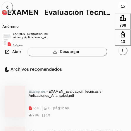
chevron_left
EXAMEN_Evaluación Técnica
s y Aplicaciones_Ana Isabel.
leaderboard
pdf
798
Anónimo
personal_bag
EXAMEN_Evaluación Téc
nicas y Aplicaciones_An
a Isabel.pdf
13
6 páginas
more_vert
open_in_new
download
Abrir
Descargar
content_copy
Archivos recomendados
Exámenes
- EXAMEN_Evaluación Técnicas y
Aplicaciones_Ana Isabel.pdf
PDF
6 páginas
798
13