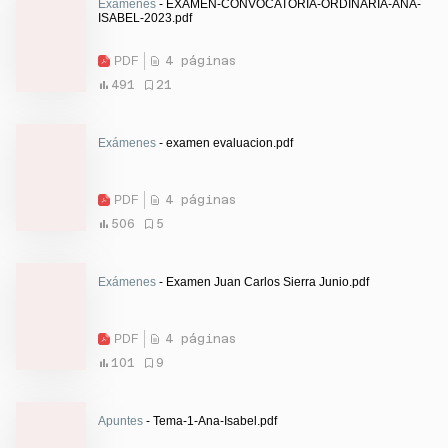
Exámenes
- EXAMEN-CONVOCATORIA-ORDINARIA-ANA-
ISABEL-2023.pdf
PDF
4 páginas
491
21
Exámenes
- examen evaluacion.pdf
PDF
4 páginas
506
5
Exámenes
- Examen Juan Carlos Sierra Junio.pdf
PDF
4 páginas
101
9
Apuntes
- Tema-1-Ana-Isabel.pdf