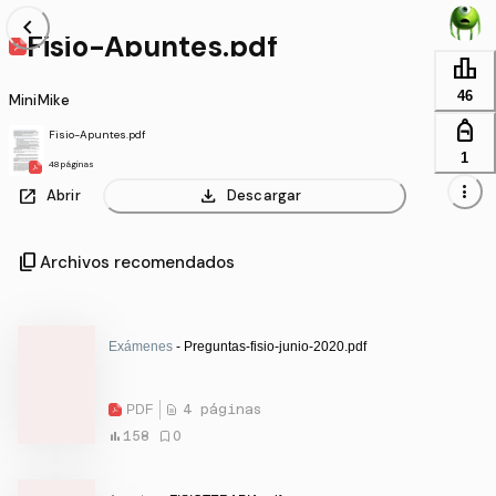
chevron_left
Fisio-Apuntes.pdf
leaderboard
46
MiniMike
personal_bag
Fisio-Apuntes.pdf
1
48 páginas
more_vert
open_in_new
download
Abrir
Descargar
content_copy
Archivos recomendados
Exámenes
- Preguntas-fisio-junio-2020.pdf
PDF
4 páginas
158
0