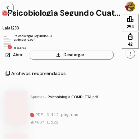
chevron_left
Psicobiología Segundo Cuatri
mestre.pdf
leaderboard
254
Lala1233
personal_bag
Psicobiología Segundo Cu
atrimestre.pdf
42
66 páginas
more_vert
open_in_new
download
Abrir
Descargar
content_copy
Archivos recomendados
Apuntes
- Psicobiología COMPLETA.pdf
PDF
112 páginas
4667
122