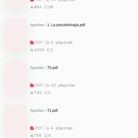
893
18
Apuntes
- 1. La psicobiología.pdf
PDF
3 páginas
1054
3
Apuntes
- T5.pdf
PDF
12 páginas
743
3
Apuntes
- T1.pdf
PDF
4 páginas
759
4