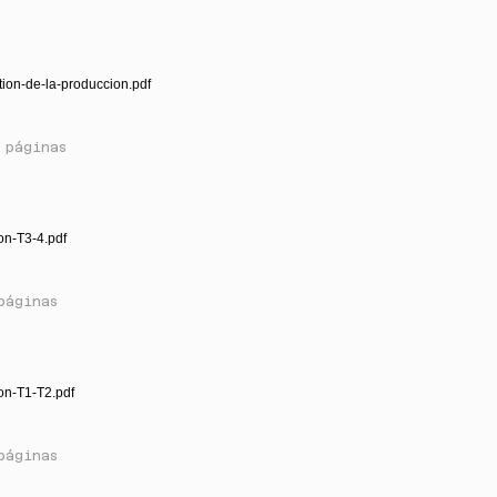
tion-de-la-produccion.pdf
 páginas
on-T3-4.pdf
páginas
on-T1-T2.pdf
páginas