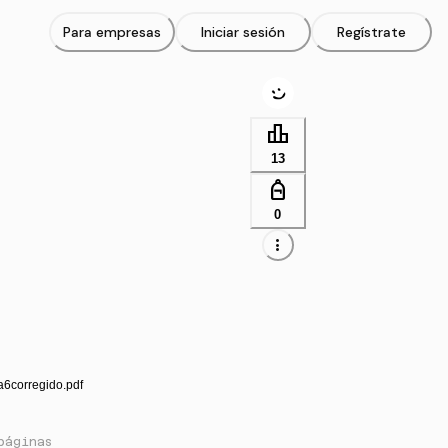
Para empresas
Iniciar sesión
Regístrate
leaderboard
13
personal_bag
0
more_vert
a6corregido.pdf
páginas