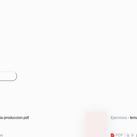
la-produccion.pdf
Ejercicios
- tem
as
PDF
9 