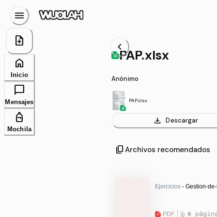
menu
note_add
chevron_left
PAP.xlsx
home
Inicio
Anónimo
chat_bubble
PAP.xlsx
Mensajes
personal_bag
download
Descargar
Mochila
content_copy
Archivos recomendados
Ejercicios
- Gestion-de-
PDF
8 págin