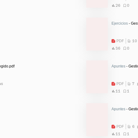
26
0
Ejercicios
- Ges
PDF
10
36
0
gido.pdf
Apuntes
- Gesti
as
PDF
7 
11
1
Apuntes
- Gesti
PDF
6 
11
1