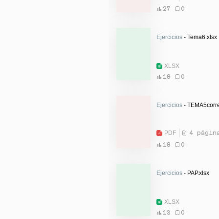
27
0
Ejercicios
- Tema6.xlsx
XLSX
18
0
Ejercicios
- TEMA5corre
PDF
4 págin
18
0
Ejercicios
- PAP.xlsx
XLSX
13
0