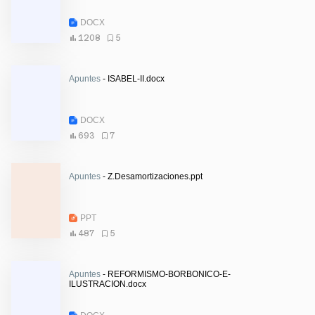
DOCX
1208
5
Apuntes
- ISABEL-II.docx
DOCX
693
7
Apuntes
- Z.Desamortizaciones.ppt
PPT
487
5
Apuntes
- REFORMISMO-BORBONICO-E-
ILUSTRACION.docx