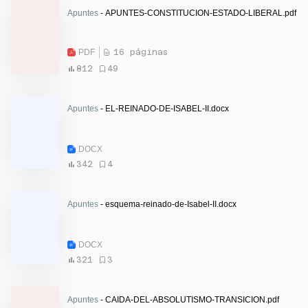
Apuntes
- APUNTES-CONSTITUCION-ESTADO-LIBERAL.pdf
PDF
16 páginas
812
49
Apuntes
- EL-REINADO-DE-ISABEL-II.docx
DOCX
342
4
Apuntes
- esquema-reinado-de-Isabel-II.docx
DOCX
321
3
Apuntes
- CAIDA-DEL-ABSOLUTISMO-TRANSICION.pdf