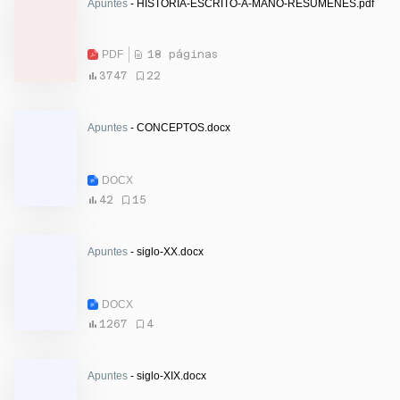
Apuntes
- HISTORIA-ESCRITO-A-MANO-RESUMENES.pdf
PDF
18 páginas
3747
22
Apuntes
- CONCEPTOS.docx
DOCX
42
15
Apuntes
- siglo-XX.docx
DOCX
1267
4
Apuntes
- siglo-XIX.docx