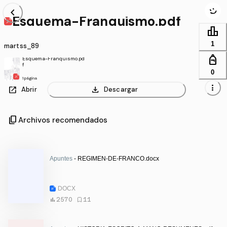
chevron_left
Esquema-Franquismo.pdf
leaderboard
1
martss_89
personal_bag
Esquema-Franquismo.pd
f
0
1 página
more_vert
open_in_new
download
Abrir
Descargar
content_copy
Archivos recomendados
Apuntes
- REGIMEN-DE-FRANCO.docx
DOCX
2570
11