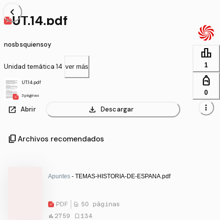
chevron_left
UT.14.pdf
nosbsquiensoy
leaderboard
1
Unidad temática 14
ver más
personal_bag
UT.14.pdf
0
3 páginas
more_vert
open_in_new
download
Abrir
Descargar
content_copy
Archivos recomendados
Apuntes
- TEMAS-HISTORIA-DE-ESPANA.pdf
PDF
50 páginas
2759
134