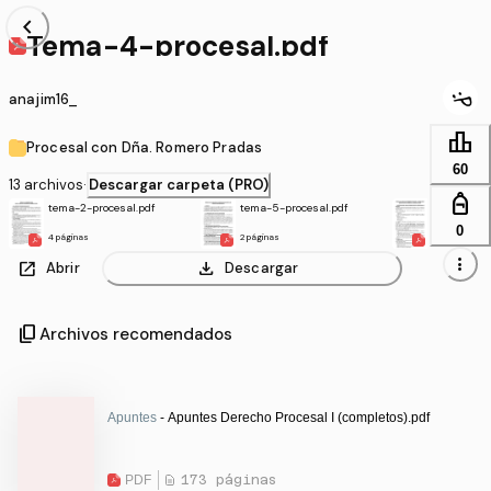
chevron_left
Tema-4-procesal.pdf
anajim16_
leaderboard
Procesal con Dña. Romero Pradas
60
13 archivos
·
Descargar carpeta (PRO)
personal_bag
tema-2-procesal.pdf
tema-5-procesal.pdf
Tema-6-pro
0
4 páginas
2 páginas
8 páginas
more_vert
open_in_new
download
Abrir
Descargar
content_copy
Archivos recomendados
Apuntes
- Apuntes Derecho Procesal I (completos).pdf
PDF
173 páginas