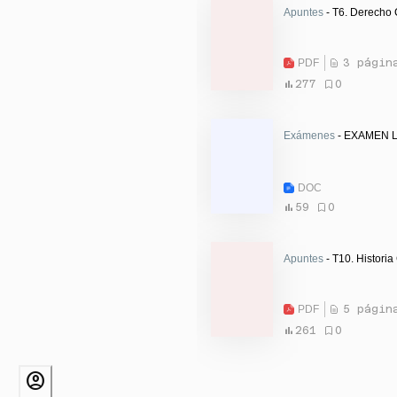
Apuntes
- T6. Derecho C
PDF
3 págin
277
0
Exámenes
- EXAMEN L
DOC
59
0
Apuntes
- T10. Historia 
PDF
5 págin
261
0
account_circle