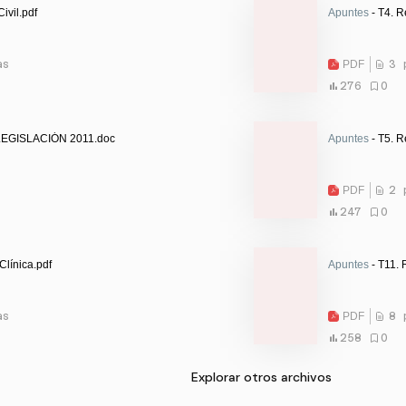
ivil.pdf
Apuntes
- T4. R
as
PDF
3 
276
0
EGISLACIÓN 2011.doc
Apuntes
- T5. R
PDF
2 
247
0
Clínica.pdf
Apuntes
- T11. 
as
PDF
8 
258
0
Explorar otros archivos