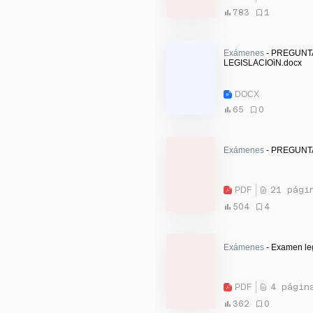
783
1
Exámenes
- PREGUNT
LEGISLACIOìN.docx
DOCX
65
0
Exámenes
- PREGUNT
PDF
21 pági
504
4
Exámenes
- Examen leg
PDF
4 págin
362
0