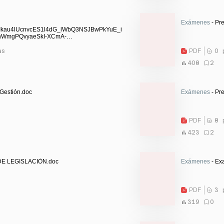
Exámenes
- Pre
Ikau4lUcnvcES1l4dG_lWbQ3NSJBwPkYuE_i
hWmgPQvyaeSkI-XCmA-
UVUNB1Z0RWbpEmd1MEO0=.pdf
as
PDF
0 
408
2
Gestión.doc
Exámenes
- Pr
PDF
8 
423
2
E LEGISLACIÓN.doc
Exámenes
- Exa
PDF
3 
319
0