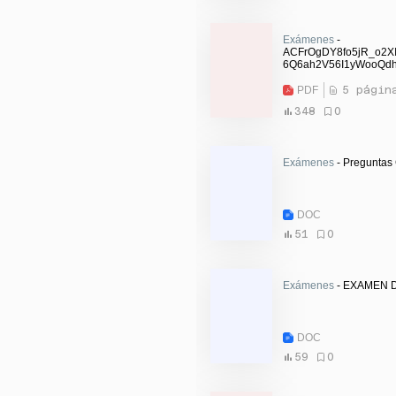
Exámenes
-
ACFrOgDY8fo5jR_o2X
6Q6ah2V56I1yWooQd
cWvXD1Rl9OZ4lj1bi
PDF
5 págin
348
0
Exámenes
- Preguntas 
DOC
51
0
Exámenes
- EXAMEN D
DOC
59
0