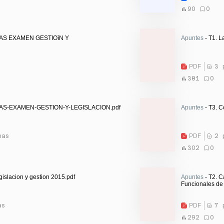
90
0
AS EXAMEN GESTIOìN Y
Apuntes
- T1. L
PDF
3 
381
0
AS-EXAMEN-GESTION-Y-LEGISLACION.pdf
Apuntes
- T3. C
nas
PDF
2 
302
0
islacion y gestion 2015.pdf
Apuntes
- T2. C
Funcionales de 
as
PDF
7 
292
0