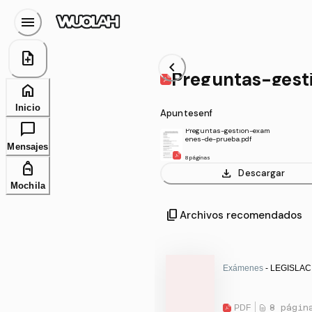
menu
note_add
chevron_left
Preguntas-ges
home
Inicio
Apuntesenf
chat_bubble
Preguntas-gestion-exam
enes-de-prueba.pdf
Mensajes
8 páginas
personal_bag
download
Descargar
Mochila
content_copy
Archivos recomendados
Exámenes
- LEGISLAC
PDF
8 págin