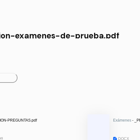
tion-examenes-de-prueba.pdf
ION-PREGUNTAS.pdf
Exámenes
- _P
as
DOCX