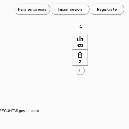
Para empresas
Iniciar sesión
Regístrate
leaderboard
423
personal_bag
2
more_vert
REGUNTAS gestion.docx