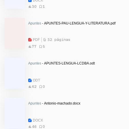
DOCX
30
1
Apuntes
- APUNTES-PAU-LENGUA-Y-LITERATURA.pdf
PDF
32 páginas
77
5
Apuntes
- APUNTES-LENGUA-LCDBA.odt
ODT
62
0
Apuntes
- Antonio-machado.docx
DOCX
46
0