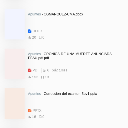
Apuntes
- GGMARQUEZ-CMA.docx
DOCX
20
0
Apuntes
- CRONICA-DE-UNA-MUERTE-ANUNCIADA-
EBAU.pdf.pdf
PDF
6 páginas
153
13
Apuntes
- Correccion-del-examen-3ev1.pptx
PPTX
18
0