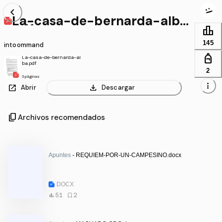
chevron_left
La-casa-de-bernarda-alba.
pdf
leaderboard
145
intoommand
personal_bag
La-casa-de-bernarda-al
ba.pdf
2
3 páginas
more_vert
open_in_new
download
Abrir
Descargar
content_copy
Archivos recomendados
Apuntes
- REQUIEM-POR-UN-CAMPESINO.docx
DOCX
51
2