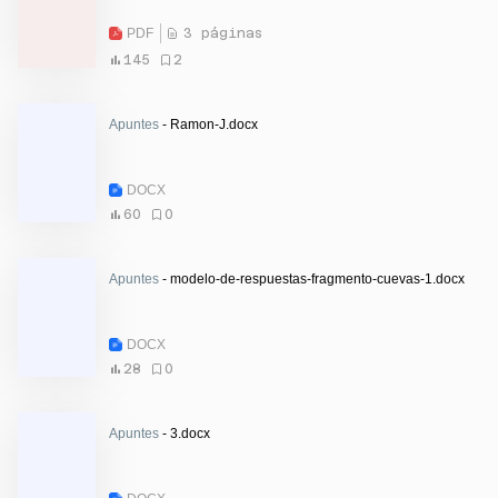
PDF
3 páginas
145
2
Apuntes
- Ramon-J.docx
DOCX
60
0
Apuntes
- modelo-de-respuestas-fragmento-cuevas-1.docx
DOCX
28
0
Apuntes
- 3.docx