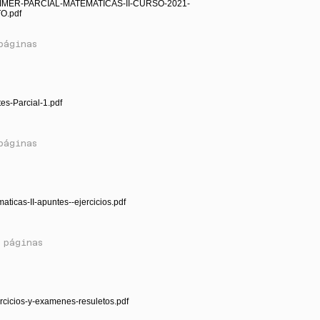
IMER-PARCIAL-MATEMATICAS-II-CURSO-2021-
O.pdf
páginas
es-Parcial-1.pdf
páginas
aticas-II-apuntes--ejercicios.pdf
 páginas
ercicios-y-examenes-resuletos.pdf