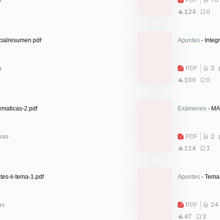
124
0
rcialresumen.pdf
Apuntes
- Integ
a
PDF
2 
106
0
maticas-2.pdf
Exámenes
- MA
nas
PDF
2 
114
1
es-ii-tema-1.pdf
Apuntes
- Tema-
as
PDF
24
47
2