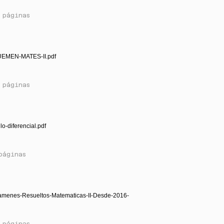
 páginas
EMEN-MATES-II.pdf
 páginas
lo-diferencial.pdf
páginas
amenes-Resueltos-Matematicas-II-Desde-2016-
 páginas