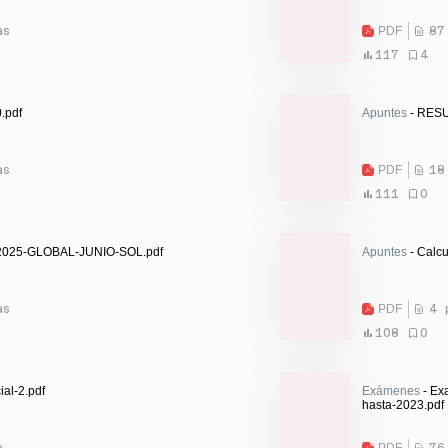
as
PDF
87
117
4
.pdf
Apuntes
- RESU
as
PDF
18
111
0
025-GLOBAL-JUNIO-SOL.pdf
Apuntes
- Calcu
as
PDF
4 
108
0
ial-2.pdf
Exámenes
- Ex
hasta-2023.pdf
a
PDF
76