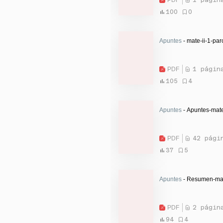
100
0
Apuntes
- mate-ii-1-pa
PDF
1 págin
105
4
Apuntes
- Apuntes-mate
PDF
42 pági
37
5
Apuntes
- Resumen-mat
PDF
2 págin
94
4