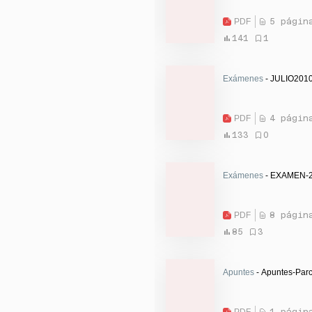
PDF
5 págin
141
1
Exámenes
- JULIO2010
PDF
4 págin
133
0
Exámenes
- EXAMEN-2
PDF
8 págin
85
3
Apuntes
- Apuntes-Parc
PDF
1 págin