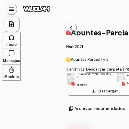
menu
note_add
chevron_left
Apuntes-Parcial
home
Inicio
Nani2021
chat_bubble
Apuntes Parcial 1 y 2
Mensajes
personal_bag
3 archivos
·
Descargar carpeta (P
Integrales-y-derivadas.p
A
Mochila
df
1
2 páginas
download
Descargar
content_copy
Archivos recomendados