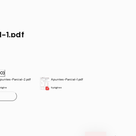
-1.pdf
RO)
puntes-Parcial-2.pdf
Apuntes-Parcial-1.pdf
 página
9 páginas