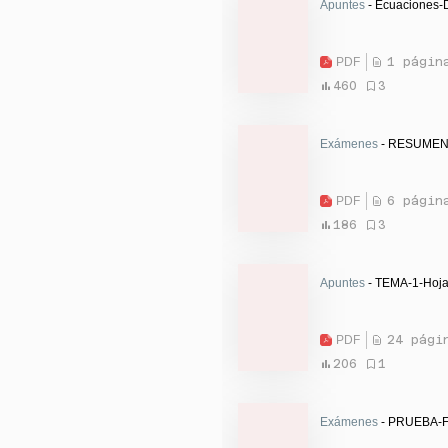
Apuntes
- Ecuaciones-D
PDF
1 págin
460
3
Exámenes
- RESUMEN 
PDF
6 págin
186
3
Apuntes
- TEMA-1-Hoja
PDF
24 pági
206
1
Exámenes
- PRUEBA-F