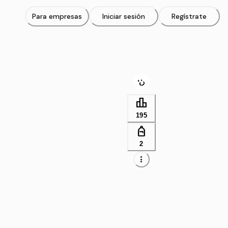
Para empresas
Iniciar sesión
Regístrate
leaderboard
195
personal_bag
2
more_vert