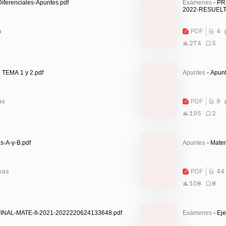
iferenciales-Apuntes.pdf
Exámenes
- PR
2022-RESUELT
a
PDF
4 
274
5
TEMA 1 y 2.pdf
Apuntes
- Apunt
as
PDF
9 
195
2
s-A-y-B.pdf
Apuntes
- Matem
nas
PDF
44
108
8
INAL-MATE-II-2021-2022220624133648.pdf
Exámenes
- Ej