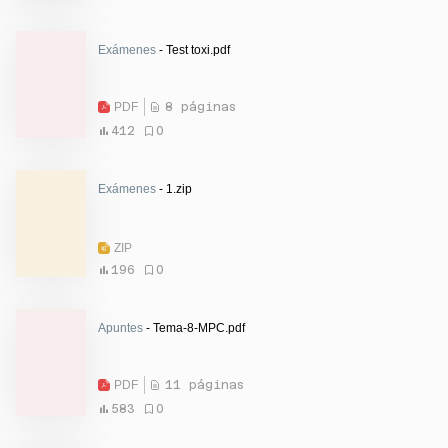
Exámenes
- Test toxi.pdf
PDF
8 páginas
412
0
Exámenes
- 1.zip
ZIP
196
0
Apuntes
- Tema-8-MPC.pdf
PDF
11 páginas
583
0