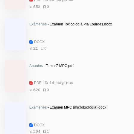
653
0
Exámenes
- Examen Toxicologia Pla Lourdes.docx
DOCX
21
0
Apuntes
- Tema-7-MPC.pdf
PDF
14 páginas
620
0
Exámenes
- Examen MPC (microbiología).docx
DOCX
294
1