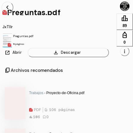
chevron_left
Preguntas.pdf
leaderboard
89
JxTllr
personal_bag
Preguntas.pdf
0
19 páginas
more_vert
open_in_new
download
Abrir
Descargar
content_copy
Archivos recomendados
Trabajos
- Proyecto-de-Oficina.pdf
PDF
106 páginas
186
0