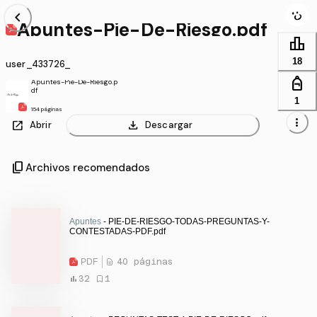
chevron_left
Apuntes-Pie-De-Riesgo.pdf
leaderboard
18
user_433726_
personal_bag
Apuntes-Pie-De-Riesgo.p
df
1
154 páginas
more_vert
open_in_new
download
Abrir
Descargar
content_copy
Archivos recomendados
Apuntes
- PIE-DE-RIESGO-TODAS-PREGUNTAS-Y-
CONTESTADAS-PDF.pdf
PDF
40 páginas
32
1