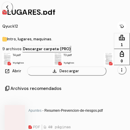
chevron_left
LUGARES.pdf
Qyuck12
leaderboard
Intro, lugares, maquinas.
1
9 archivos
·
Descargar carpeta (PRO)
personal_bag
T4.pdf
T3.pdf
LUGARES.p
0
14 páginas
5 páginas
16 páginas
more_vert
open_in_new
download
Abrir
Descargar
content_copy
Archivos recomendados
Apuntes
- Resumen-Prevencion-de-riesgos.pdf
PDF
48 páginas