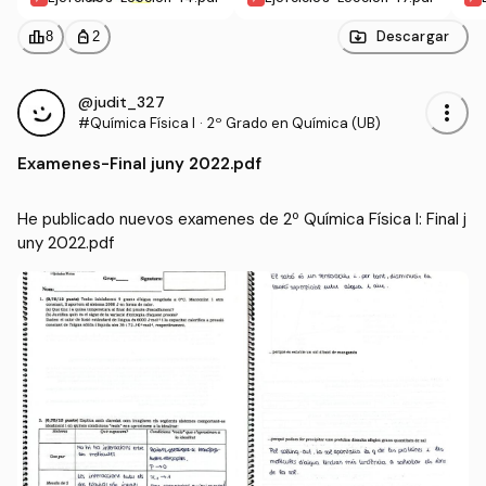
leaderboard
personal_bag
Descargar
8
2
@judit_327
more_vert
#Química Física I
·
2º Grado en Química (UB)
Examenes
-
Final juny 2022.pdf
He publicado nuevos examenes de 2º Química Física I: Final j
uny 2022.pdf