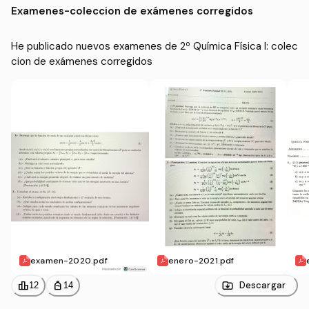
Examenes
-
coleccion de exámenes corregidos
He publicado nuevos examenes de 2º Química Física I: colec
cion de exámenes corregidos
examen-2020.pdf
enero-2021.pdf
leaderboard
personal_bag
Descargar
12
14