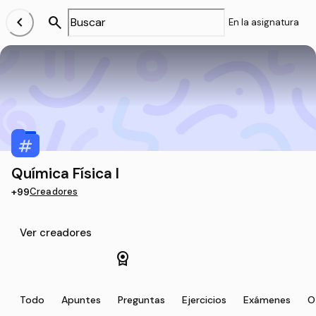
chevron_left
search
En la asignatura
Química Física I
+99
Creadores
Ver creadores
license
Todo
Apuntes
Preguntas
Ejercicios
Exámenes
O