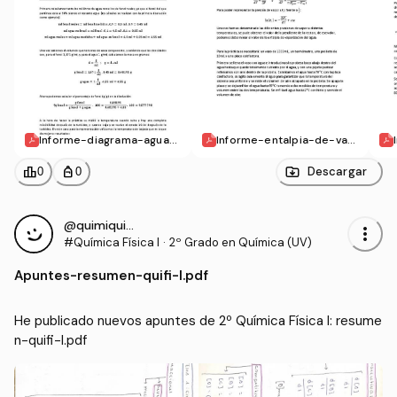
Informe-diagrama-agua-f
Informe-entalpia-de-vap
enol.pdf
orizacion-del-agua.pdf
leaderboard
personal_bag
Descargar
0
0
@quimiquita33
more_vert
#Química Física I
·
2º Grado en Química (UV)
Apuntes
-
resumen-quifi-l.pdf
He publicado nuevos apuntes de 2º Química Física I: resume
n-quifi-l.pdf