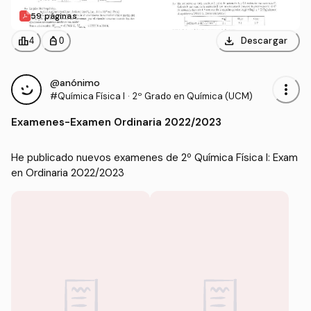
59 páginas
download
leaderboard
personal_bag
Descargar
4
0
@anónimo
more_vert
#Química Física I
·
2º Grado en Química (UCM)
Examenes
-
Examen Ordinaria 2022/2023
He publicado nuevos examenes de 2º Química Física I: Exam
en Ordinaria 2022/2023