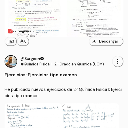
22 páginas
download
leaderboard
personal_bag
Descargar
3
0
@Surgeon
verified
more_vert
#Química Física I
·
2º Grado en Química (UCM)
Ejercicios
-
Ejercicios tipo examen
He publicado nuevos ejercicios de 2º Química Física I: Ejerci
cios tipo examen