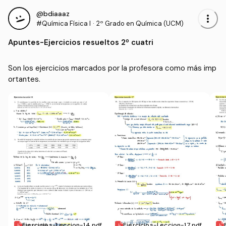
@bdiaaaz
more_vert
#Química Física I
·
2º Grado en Química (UCM)
Apuntes
-
Ejercicios resueltos 2º cuatri
Son los ejercicios marcados por la profesora como más imp
ortantes.
Ejercicios-Leccion-14.pdf
Ejercicios-Leccion-17.pdf