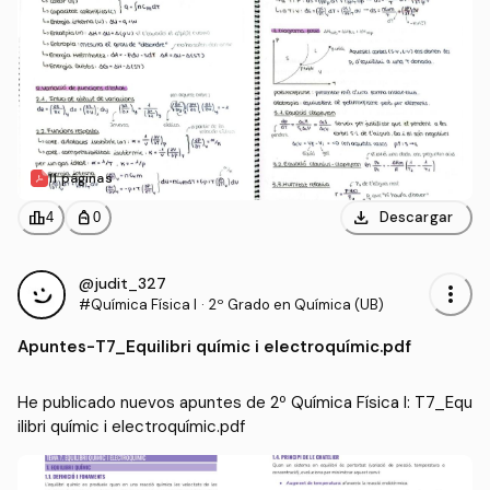
11 páginas
download
leaderboard
personal_bag
Descargar
4
0
@judit_327
more_vert
#Química Física I
·
2º Grado en Química (UB)
Apuntes
-
T7_Equilibri químic i electroquímic.pdf
He publicado nuevos apuntes de 2º Química Física I: T7_Equ
ilibri químic i electroquímic.pdf