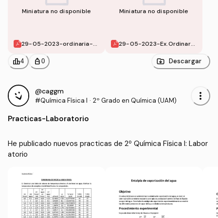
Miniatura no disponible
Miniatura no disponible
29-05-2023-ordinaria-Q
29-05-2023-Ex.Ordinaria
uiFi-I.pdf
-QuiFi-I.pdf
leaderboard
personal_bag
Descargar
4
0
@caggm
more_vert
#Química Física I
·
2º Grado en Química (UAM)
Practicas
-
Laboratorio
He publicado nuevos practicas de 2º Química Física I: Labor
atorio