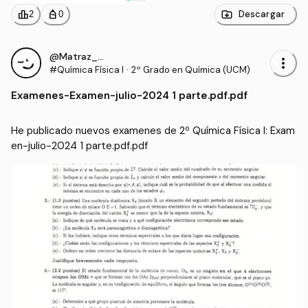
2025-hecho-por-profes
or.pdf
leaderboard
personal_bag
Descargar
2
0
@Matraz_erlen
more_vert
#Química Física I
·
2º Grado en Química (UCM)
Examenes
-
Examen-julio-2024 1 parte.pdf.pdf
He publicado nuevos examenes de 2º Química Física I: Exam
en-julio-2024 1 parte.pdf.pdf