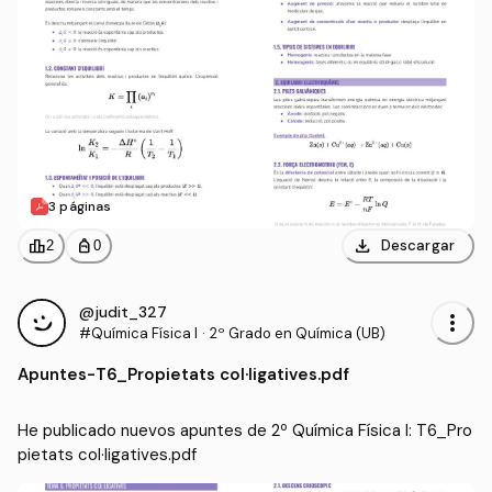
3 páginas
download
leaderboard
personal_bag
Descargar
2
0
@judit_327
more_vert
#Química Física I
·
2º Grado en Química (UB)
Apuntes
-
T6_Propietats col·ligatives.pdf
He publicado nuevos apuntes de 2º Química Física I: T6_Pro
pietats col·ligatives.pdf