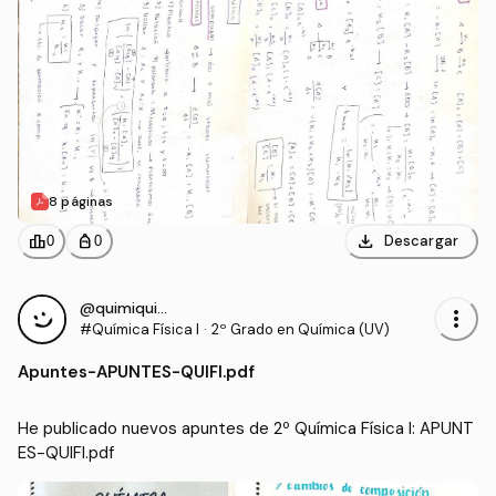
8 páginas
download
leaderboard
personal_bag
Descargar
0
0
@quimiquita33
more_vert
#Química Física I
·
2º Grado en Química (UV)
Apuntes
-
APUNTES-QUIFI.pdf
He publicado nuevos apuntes de 2º Química Física I: APUNT
ES-QUIFI.pdf