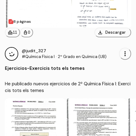
8 páginas
download
leaderboard
personal_bag
Descargar
11
0
@judit_327
more_vert
#Química Física I
·
2º Grado en Química (UB)
Ejercicios
-
Exercicis tots els temes
He publicado nuevos ejercicios de 2º Química Física I: Exerci
cis tots els temes