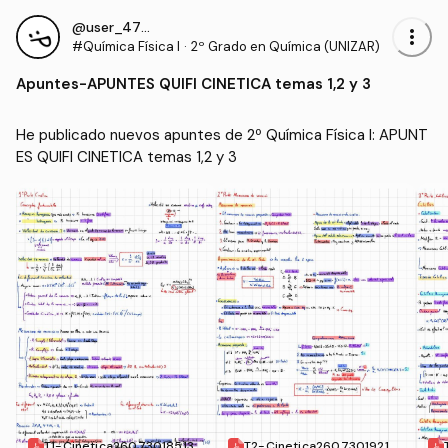
@user_4784581
more_vert
#Química Física I
·
2º Grado en Química (UNIZAR)
Apuntes
-
APUNTES QUIFI CINETICA temas 1,2 y 3
He publicado nuevos apuntes de 2º Química Física I: APUNT
ES QUIFI CINETICA temas 1,2 y 3
T1-Cinetica26073018513
T2-Cinetica26073019210