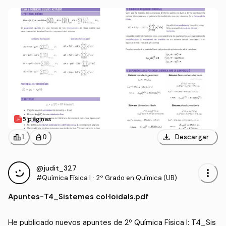
5 páginas
download
leaderboard
personal_bag
Descargar
1
0
@judit_327
more_vert
#Química Física I
·
2º Grado en Química (UB)
Apuntes
-
T4_Sistemes col·loidals.pdf
He publicado nuevos apuntes de 2º Química Física I: T4_Sis