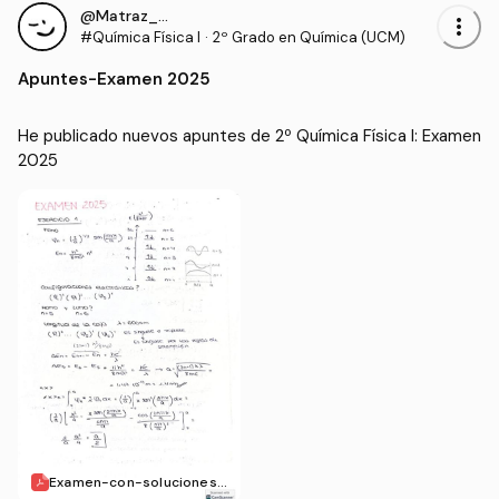
@Matraz_erlen
more_vert
#Química Física I
·
2º Grado en Química (UCM)
Apuntes
-
Examen 2025
He publicado nuevos apuntes de 2º Química Física I: Examen 
2025
Examen-con-soluciones-