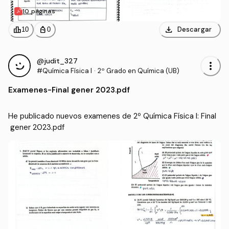
10 páginas
download
leaderboard
personal_bag
Descargar
10
0
@judit_327
more_vert
#Química Física I
·
2º Grado en Química (UB)
Examenes
-
Final gener 2023.pdf
He publicado nuevos examenes de 2º Química Física I: Final
 gener 2023.pdf