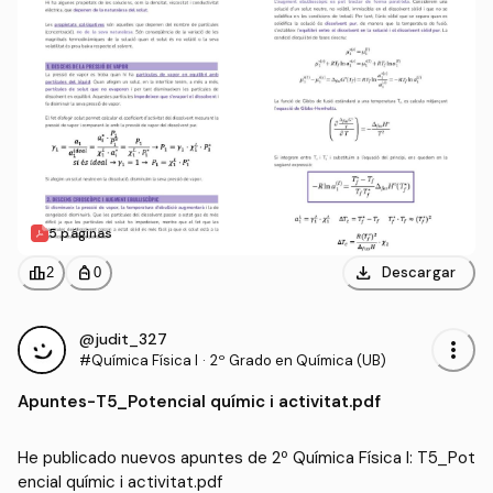
5 páginas
download
leaderboard
personal_bag
Descargar
2
0
@judit_327
more_vert
#Química Física I
·
2º Grado en Química (UB)
Apuntes
-
T5_Potencial químic i activitat.pdf
He publicado nuevos apuntes de 2º Química Física I: T5_Pot
encial químic i activitat.pdf