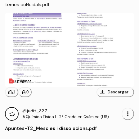
temes col·loidals.pdf
9 páginas
download
leaderboard
personal_bag
Descargar
1
0
@judit_327
more_vert
#Química Física I
·
2º Grado en Química (UB)
Apuntes
-
T2_Mescles i dissolucions.pdf