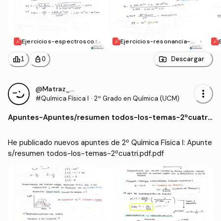
Ejercicios-espectroscopi
Ejercicios-resonancia-m
a-molecular.pdf
agnetica.pdf
leaderboard
personal_bag
Descargar
1
0
@Matraz_erlen
more_vert
#Química Física I
·
2º Grado en Química (UCM)
Apuntes
-
Apuntes/resumen todos-los-temas-2ºcuatri.
pdf.pdf
He publicado nuevos apuntes de 2º Química Física I: Apunte
s/resumen todos-los-temas-2ºcuatri.pdf.pdf