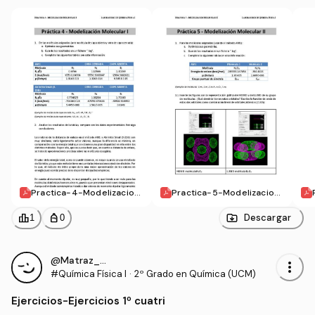
Practica-4-Modelizacion
Practica-5-Modelizacion
-molecular-l.pdf
-molecular-ll.pdf
leaderboard
personal_bag
Descargar
1
0
@Matraz_erlen
more_vert
#Química Física I
·
2º Grado en Química (UCM)
Ejercicios
-
Ejercicios 1º cuatri