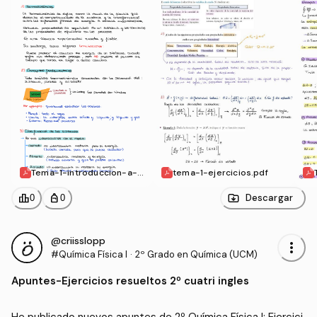
Tema-1-introduccion-a-l
tema-1-ejercicios.pdf
a-termodinamica.pdf
leaderboard
personal_bag
Descargar
0
0
@criisslopp
more_vert
#Química Física I
·
2º Grado en Química (UCM)
Apuntes
-
Ejercicios resueltos 2º cuatri ingles