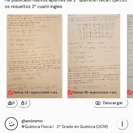
He publicado nuevos apuntes de 2º Química Física I: Ejercici
os resueltos 2º cuatri ingles
Tema-14-ejercicios-resu
Tema-16-ejercicios-resu
eltos-ingles.PDF
eltos-ingles.PDF
leaderboard
personal_bag
Descargar
0
2
@anónimo
more_vert
#Química Física I
·
2º Grado en Química (UCM)