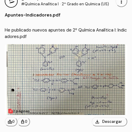
more_vert
#Química Analítica I
·
2º Grado en Química (US)
Apuntes
-
Indicadores.pdf
He publicado nuevos apuntes de 2º Química Analítica I: Indic
adores.pdf
2 páginas
download
leaderboard
personal_bag
Descargar
0
0