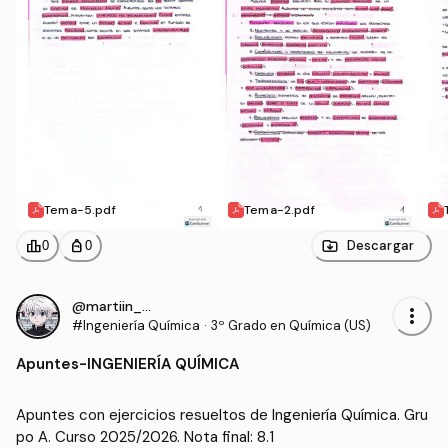
Tema-5.pdf
Tema-2.pdf
leaderboard
personal_bag
Descargar
0
0
@martiin_28
more_vert
#Ingeniería Química
·
3º Grado en Química (US)
Apuntes
-
INGENIERÍA QUÍMICA
Apuntes con ejercicios resueltos de Ingeniería Química. Gru
po A. Curso 2025/2026. Nota final: 8.1