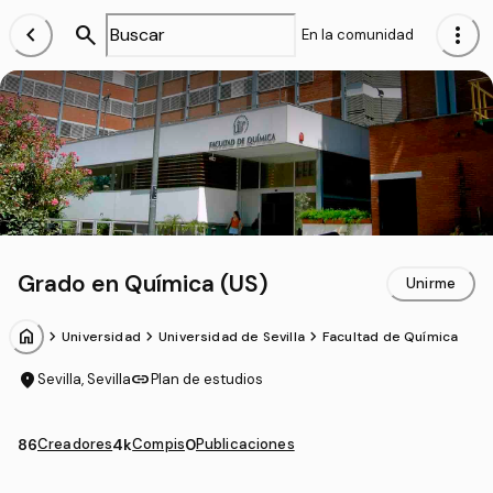
chevron_left
search
more_vert
En la comunidad
Grado en Química (US)
Unirme
home
chevron_forward
chevron_forward
chevron_forward
Universidad
Universidad de Sevilla
Facultad de Química
location_on
link
Sevilla, Sevilla
Plan de estudios
86
Creadores
4k
Compis
0
Publicaciones