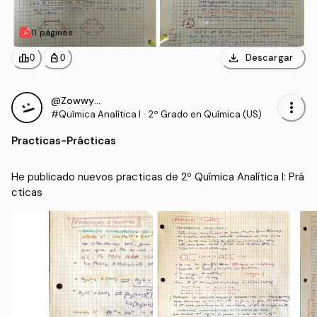
11 páginas
download
leaderboard
personal_bag
Descargar
0
0
@ZowwyMowwy
more_vert
#Química Analítica I
·
2º Grado en Química (US)
Practicas
-
Prácticas
He publicado nuevos practicas de 2º Química Analítica I: Prá
cticas