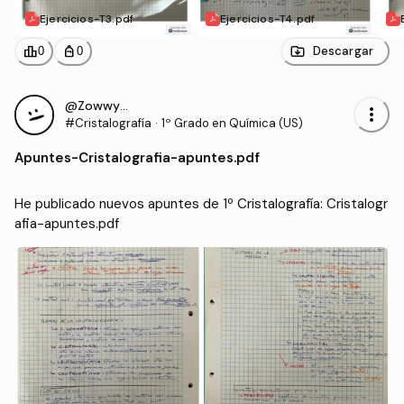
Ejercicios-T3.pdf
Ejercicios-T4.pdf
leaderboard
personal_bag
Descargar
0
0
@ZowwyMowwy
more_vert
#Cristalografía
·
1º Grado en Química (US)
Apuntes
-
Cristalografia-apuntes.pdf
He publicado nuevos apuntes de 1º Cristalografía: Cristalogr
afia-apuntes.pdf