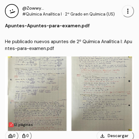
@ZowwyMowwy
more_vert
#Química Analítica I
·
2º Grado en Química (US)
Apuntes
-
Apuntes-para-examen.pdf
He publicado nuevos apuntes de 2º Química Analítica I: Apu
ntes-para-examen.pdf
12 páginas
download
leaderboard
personal_bag
Descargar
0
0