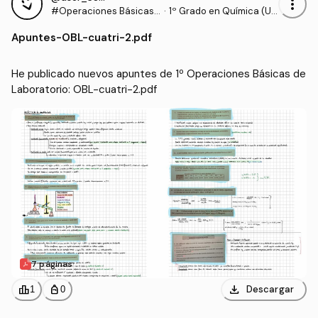
more_vert
#Operaciones Básicas
·
1º Grado en Química (U
de Laboratorio
S)
Apuntes
-
OBL-cuatri-2.pdf
He publicado nuevos apuntes de 1º Operaciones Básicas de 
Laboratorio: OBL-cuatri-2.pdf
7 páginas
download
leaderboard
personal_bag
Descargar
1
0