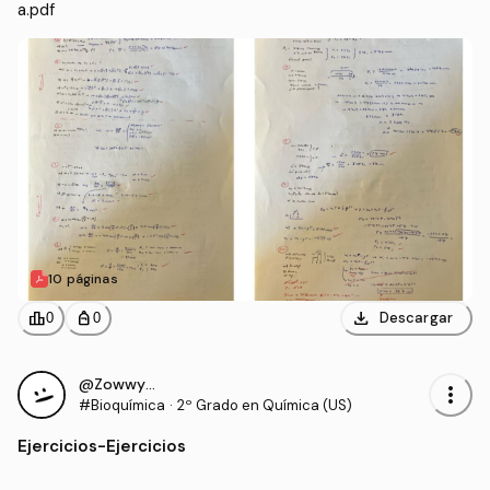
a.pdf
10 páginas
download
leaderboard
personal_bag
Descargar
0
0
@ZowwyMowwy
more_vert
#Bioquímica
·
2º Grado en Química (US)
Ejercicios
-
Ejercicios