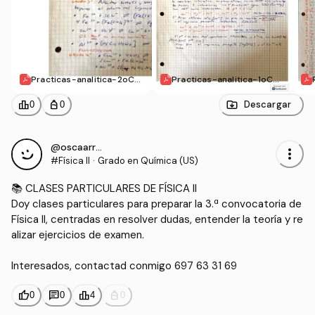
Practicas-analitica-2oCu
Practicas-analitica-1oCua
atri.pdf
tri.pdf
leaderboard
personal_bag
Descargar
0
0
@oscaarr_7
more_vert
#Física II
·
Grado en Química (US)
📚 CLASES PARTICULARES DE FÍSICA II

Doy clases particulares para preparar la 3.ª convocatoria de 
Física II, centradas en resolver dudas, entender la teoría y re
alizar ejercicios de examen.

Interesados, contactad conmigo 697 63 31 69
thumb_up
chat
leaderboard
personal_bag
0
0
4
0