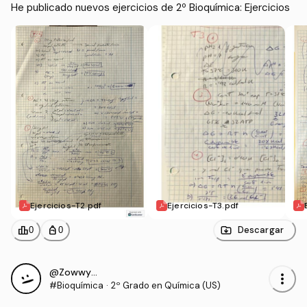
He publicado nuevos ejercicios de 2º Bioquímica: Ejercicios
Ejercicios-T2.pdf
Ejercicios-T3.pdf
leaderboard
personal_bag
Descargar
0
0
@ZowwyMowwy
more_vert
#Bioquímica
·
2º Grado en Química (US)