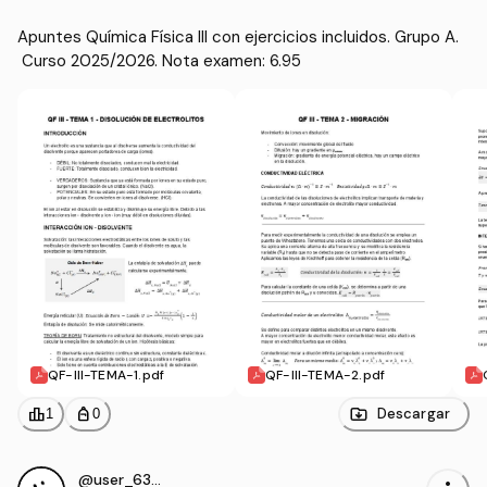
Apuntes Química Física III con ejercicios incluidos. Grupo A.
 Curso 2025/2026. Nota examen: 6.95
QF-III-TEMA-1.pdf
QF-III-TEMA-2.pdf
leaderboard
personal_bag
Descargar
1
0
@user_6396885