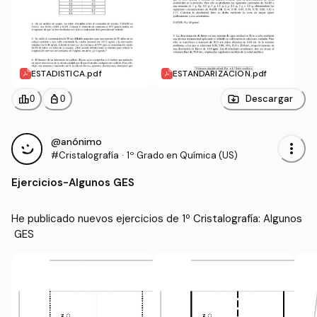
ESTADISTICA.pdf
ESTANDARIZACION.pdf
leaderboard
personal_bag
Descargar
0
0
@anónimo
more_vert
#Cristalografía
·
1º Grado en Química (US)
Ejercicios
-
Algunos GES
He publicado nuevos ejercicios de 1º Cristalografía: Algunos
 GES