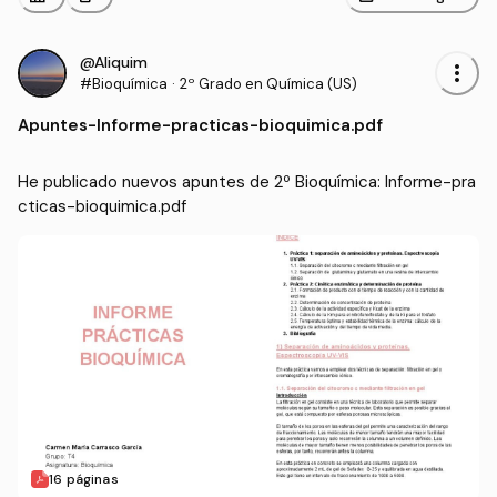
@Aliquim
more_vert
#Bioquímica
·
2º Grado en Química (US)
Apuntes
-
Informe-practicas-bioquimica.pdf
He publicado nuevos apuntes de 2º Bioquímica: Informe-pra
cticas-bioquimica.pdf
16 páginas