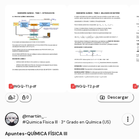
INGQ-T1.pdf
INGQ-T2.pdf
leaderboard
personal_bag
Descargar
2
0
@martiin_28
more_vert
#Quimica Física III
·
3º Grado en Química (US)
Apuntes
-
QUÍMICA FÍSICA III