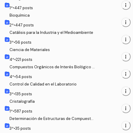
more_vert
1
º
•
447
posts
Bioquímica
more_vert
2
º
•
447
posts
Catálisis para la Industria y el Medioambiente
more_vert
3
º
•
56
posts
Ciencia de Materiales
more_vert
4
º
•
221
posts
Compuestos Orgánicos de Interés Biológico y
Tecnológico
more_vert
4
º
•
54
posts
Control de Calidad en el Laboratorio
more_vert
3
º
•
135
posts
Cristalografía
more_vert
1
º
•
587
posts
Determinación de Estructuras de Compuesto
s Orgánicos
more_vert
3
º
•
35
posts