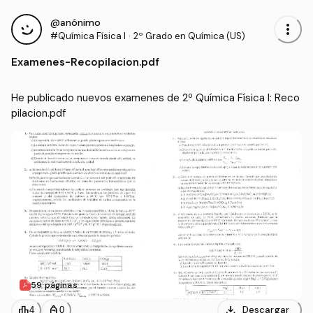
@anónimo
more_vert
#Química Física I
·
2º Grado en Química (US)
Examenes
-
Recopilacion.pdf
He publicado nuevos examenes de 2º Química Física I: Reco
pilacion.pdf
59 páginas
download
leaderboard
personal_bag
Descargar
4
0