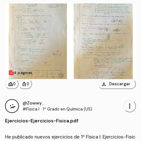
4 páginas
download
leaderboard
personal_bag
Descargar
0
0
@ZowwyMowwy
more_vert
#Física I
·
1º Grado en Química (US)
Ejercicios
-
Ejercicios-Fisica.pdf
He publicado nuevos ejercicios de 1º Física I: Ejercicios-Fisic