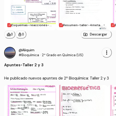
Esquemas-reacciones-m
Resumen-taller-4metabo
etabolicas.pdf
lismo.pdf
leaderboard
personal_bag
Descargar
0
0
@Aliquim
more_vert
#Bioquímica
·
2º Grado en Química (US)
Apuntes
-
Taller 2 y 3
He publicado nuevos apuntes de 2º Bioquímica: Taller 2 y 3