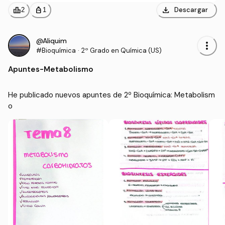
download
leaderboard
personal_bag
Descargar
2
1
@Aliquim
more_vert
#Bioquímica
·
2º Grado en Química (US)
Apuntes
-
Metabolismo
He publicado nuevos apuntes de 2º Bioquímica: Metabolism
o