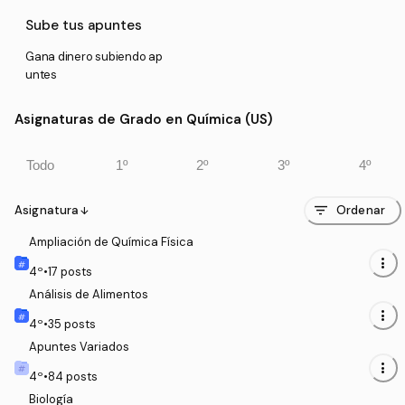
Sube tus apuntes
Gana dinero subiendo ap
untes
Asignaturas de Grado en Química (US)
Todo
1º
2º
3º
4º
filter_list
Asignatura
Ordenar
arrow_downward
Ampliación de Química Física
more_vert
4
º
•
17
posts
Análisis de Alimentos
more_vert
4
º
•
35
posts
Apuntes Variados
more_vert
4
º
•
84
posts
Biología