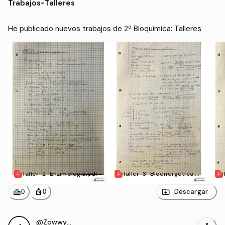
Trabajos
-
Talleres
He publicado nuevos trabajos de 2º Bioquímica: Talleres
Taller-2-Enzimologia.pdf
Taller-3-Bioenergetica.p
df
leaderboard
personal_bag
Descargar
0
0
@ZowwyMowwy