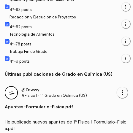
more_vert
4
º
•
93
posts
Redacción y Ejecución de Proyectos
more_vert
4
º
•
92
posts
Tecnología de Alimentos
more_vert
4
º
•
78
posts
Trabajo Fin de Grado
more_vert
4
º
•
9
posts
Últimas publicaciones de Grado en Química (US)
@ZowwyMowwy
more_vert
#Física I
·
1º Grado en Química (US)
Apuntes
-
Formulario-Fisica.pdf
He publicado nuevos apuntes de 1º Física I: Formulario-Fisic
a.pdf