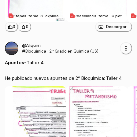
Etapas-tema-8-explicad
Reacciones-tema-10.pdf
as.pdf
leaderboard
personal_bag
Descargar
0
0
@Aliquim
more_vert
#Bioquímica
·
2º Grado en Química (US)
Apuntes
-
Taller 4
He publicado nuevos apuntes de 2º Bioquímica: Taller 4