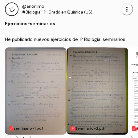
@anónimo
more_vert
#Biología
·
1º Grado en Química (US)
Ejercicios
-
seminarios
He publicado nuevos ejercicios de 1º Biología: seminarios
seminario-1.pdf
Seminario-2.pdf