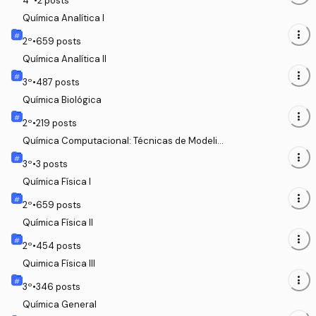
4
º
•
2
posts
Química Analítica I
more_vert
2
º
•
659
posts
Química Analítica II
more_vert
3
º
•
487
posts
Química Biológica
more_vert
2
º
•
219
posts
Química Computacional: Técnicas de Modeliz
ación y Aplicaciones
more_vert
3
º
•
3
posts
Química Física I
more_vert
2
º
•
659
posts
Química Física II
more_vert
2
º
•
454
posts
Quimica Física III
more_vert
3
º
•
346
posts
Química General