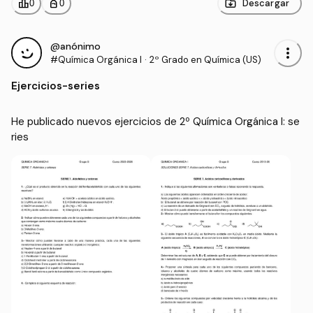
leaderboard
personal_bag
Descargar
0
0
@anónimo
more_vert
#Química Orgánica I
·
2º Grado en Química (US)
Ejercicios
-
series
He publicado nuevos ejercicios de 2º Química Orgánica I: se
ries