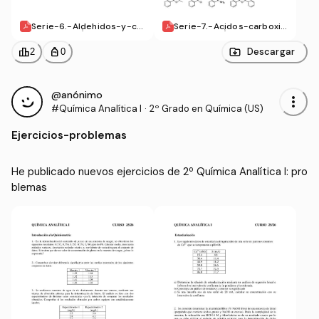
Serie-6.-Aldehidos-y-ce
Serie-7.-Acidos-carboxili
tonas.pdf
cos-y-derivados.pdf
leaderboard
personal_bag
Descargar
2
0
@anónimo
more_vert
#Química Analítica I
·
2º Grado en Química (US)
Ejercicios
-
problemas
He publicado nuevos ejercicios de 2º Química Analítica I: pro
blemas