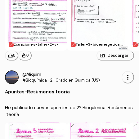
Ecuaciones-taller-2-y-3.
Taller-3-bioenergetica.p
pdf
df
leaderboard
personal_bag
Descargar
0
0
@Aliquim
more_vert
#Bioquímica
·
2º Grado en Química (US)
Apuntes
-
Resúmenes teoría
He publicado nuevos apuntes de 2º Bioquímica: Resúmenes
 teoría