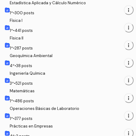
Estadística Aplicada y Cálculo Numérico
more_vert
1
º
•
300
posts
Física I
more_vert
1
º
•
441
posts
Física II
more_vert
1
º
•
287
posts
Geoquímica Ambiental
more_vert
4
º
•
38
posts
Ingeniería Química
more_vert
3
º
•
521
posts
Matemáticas
more_vert
1
º
•
486
posts
Operaciones Básicas de Laboratorio
more_vert
1
º
•
377
posts
Prácticas en Empresas
more_vert