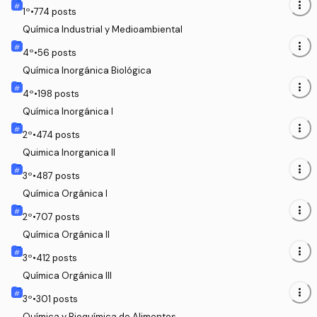
more_vert
1
º
•
774
posts
Química Industrial y Medioambiental
more_vert
4
º
•
56
posts
Química Inorgánica Biológica
more_vert
4
º
•
198
posts
Química Inorgánica I
more_vert
2
º
•
474
posts
Quimica Inorganica II
more_vert
3
º
•
487
posts
Química Orgánica I
more_vert
2
º
•
707
posts
Química Orgánica II
more_vert
3
º
•
412
posts
Química Orgánica III
more_vert
3
º
•
301
posts
Química y Bioquímica de Alimentos