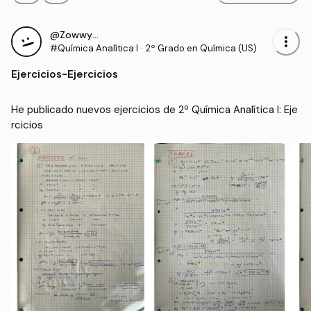
@ZowwyMowwy
more_vert
#Química Analítica I
·
2º Grado en Química (US)
Ejercicios
-
Ejercicios
He publicado nuevos ejercicios de 2º Química Analítica I: Eje
rcicios