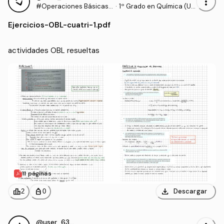
more_vert
#Operaciones Básicas
·
1º Grado en Química (U
de Laboratorio
S)
Ejercicios
-
OBL-cuatri-1.pdf
actividades OBL resueltas
11 páginas
download
leaderboard
personal_bag
Descargar
2
0
@user_6396885