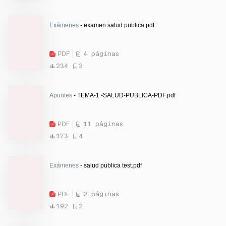
Exámenes
- examen salud publica.pdf
PDF
4 páginas
234
3
Apuntes
- TEMA-1.-SALUD-PUBLICA-PDF.pdf
PDF
11 páginas
173
4
Exámenes
- salud publica test.pdf
PDF
2 páginas
192
2