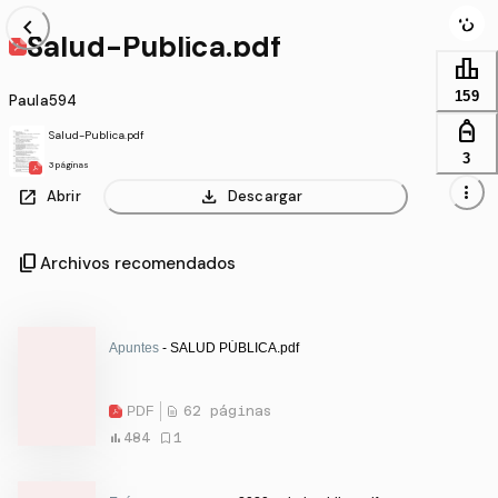
chevron_left
Salud-Publica.pdf
leaderboard
159
Paula594
personal_bag
Salud-Publica.pdf
3
3 páginas
more_vert
open_in_new
download
Abrir
Descargar
content_copy
Archivos recomendados
Apuntes
- SALUD PÚBLICA.pdf
PDF
62 páginas
484
1