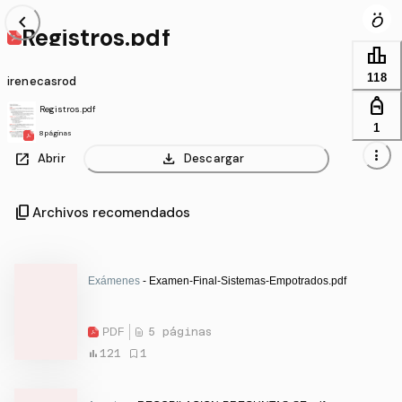
chevron_left
Registros.pdf
leaderboard
118
irenecasrod
personal_bag
Registros.pdf
1
8 páginas
more_vert
open_in_new
download
Abrir
Descargar
content_copy
Archivos recomendados
Exámenes
- Examen-Final-Sistemas-Empotrados.pdf
PDF
5 páginas
121
1