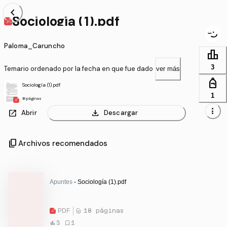
chevron_left
Sociología (1).pdf
Paloma_Caruncho
leaderboard
3
Temario ordenado por la fecha en que fue dado
ver más
personal_bag
Sociología (1).pdf
1
18 páginas
more_vert
open_in_new
download
Abrir
Descargar
content_copy
Archivos recomendados
Apuntes
- Sociología (1).pdf
PDF
18 páginas
3
1