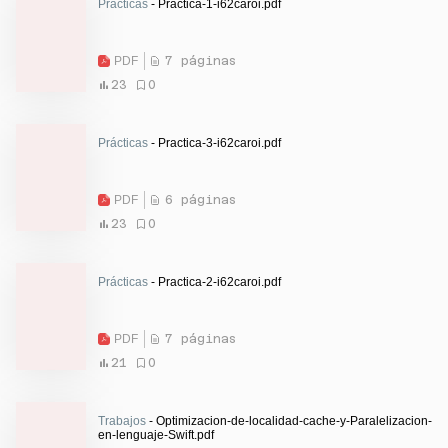
Prácticas
- Practica-1-i62caroi.pdf
PDF
7 páginas
23
0
Prácticas
- Practica-3-i62caroi.pdf
PDF
6 páginas
23
0
Prácticas
- Practica-2-i62caroi.pdf
PDF
7 páginas
21
0
Trabajos
- Optimizacion-de-localidad-cache-y-Paralelizacion-
en-lenguaje-Swift.pdf