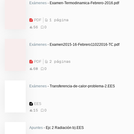
Exámenes
- Examen-Termodinamica-Febrero-2016.pdf
PDF
1 página
56
0
Exámenes
- Examen2015-16-Febrero11022016-TC.pdf
PDF
2 páginas
68
0
Exámenes
- Transferencia-de-calor-problema-2.EES
EES
15
0
Apuntes
- Ejc 2 Radiación b).EES