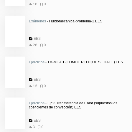
16
0
Exámenes
- Fluidomecanica-problema-2.EES
EES
26
0
Ejercicios
- TM-MC-01 (COMO CREO QUE SE HACE).EES
EES
15
0
Ejercicios
- Ejc 3 Transferencia de Calor (supuestos los
coeficientes de convección).EES
EES
3
0