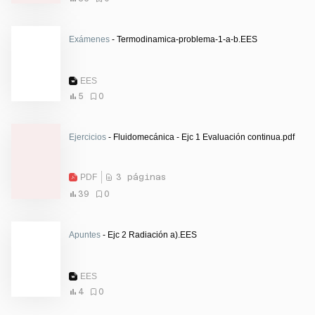
Exámenes
- Termodinamica-problema-1-a-b.EES
EES
5
0
Ejercicios
- Fluidomecánica - Ejc 1 Evaluación continua.pdf
PDF
3 páginas
39
0
Apuntes
- Ejc 2 Radiación a).EES
EES
4
0