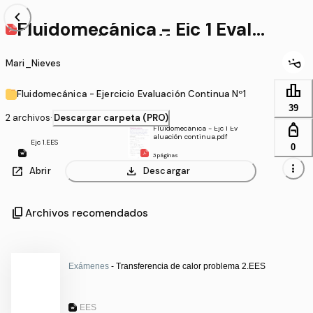
chevron_left
Fluidomecánica - Ejc 1 Evalua
ción continua.pdf
Mari_Nieves
leaderboard
Fluidomecánica - Ejercicio Evaluación Continua Nº1
39
2 archivos
·
Descargar carpeta (PRO)
personal_bag
Fluidomecánica - Ejc 1 Ev
aluación continua.pdf
Ejc 1.EES
0
3 páginas
more_vert
open_in_new
download
Abrir
Descargar
content_copy
Archivos recomendados
Exámenes
- Transferencia de calor problema 2.EES
EES