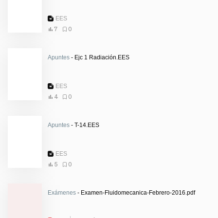
EES
7
0
Apuntes
- Ejc 1 Radiación.EES
EES
4
0
Apuntes
- T-14.EES
EES
5
0
Exámenes
- Examen-Fluidomecanica-Febrero-2016.pdf