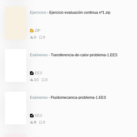
Ejercicios
- Ejercicio evaluación continua nº1.zip
ZIP
6
0
Exámenes
- Transferencia-de-calor-problema-1.EES
EES
10
0
Exámenes
- Fluidomecanica-problema-1.EES
EES
8
0