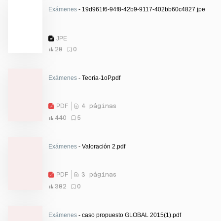
Exámenes
- 19d961f6-94f8-42b9-9117-402bb60c4827.jpe
JPE
28
0
Exámenes
- Teoria-1oP.pdf
PDF
4 páginas
440
5
Exámenes
- Valoración 2.pdf
PDF
3 páginas
382
0
Exámenes
- caso propuesto GLOBAL 2015(1).pdf