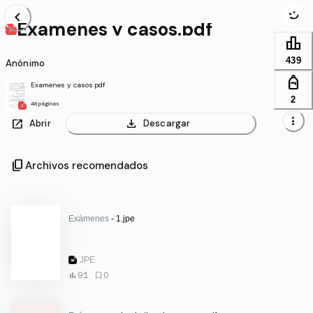
chevron_left
Examenes y casos.pdf
leaderboard
439
Anónimo
personal_bag
Examenes y casos.pdf
2
48 páginas
more_vert
open_in_new
download
Abrir
Descargar
content_copy
Archivos recomendados
Exámenes
- 1.jpe
JPE
91
0