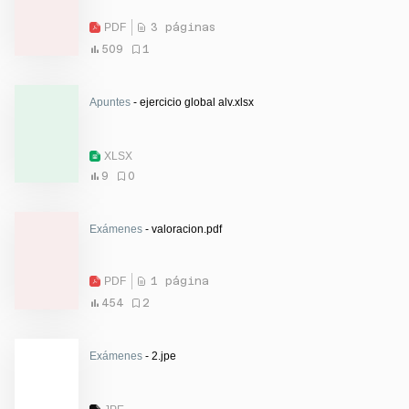
PDF
3 páginas
509
1
Apuntes
- ejercicio global alv.xlsx
XLSX
9
0
Exámenes
- valoracion.pdf
PDF
1 página
454
2
Exámenes
- 2.jpe