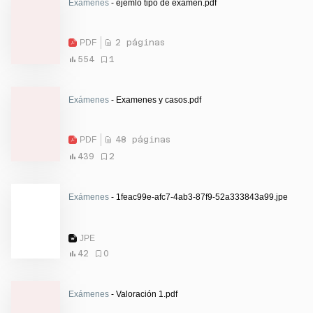
Exámenes
- ejemlo tipo de examen.pdf
PDF
2 páginas
554
1
Exámenes
- Examenes y casos.pdf
PDF
48 páginas
439
2
Exámenes
- 1feac99e-afc7-4ab3-87f9-52a333843a99.jpe
JPE
42
0
Exámenes
- Valoración 1.pdf