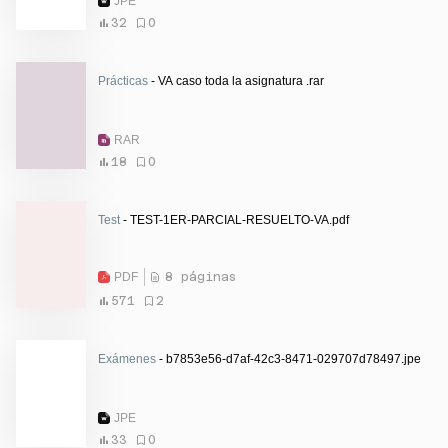
JPE
32
0
Prácticas
- VA caso toda la asignatura .rar
RAR
18
0
Test
- TEST-1ER-PARCIAL-RESUELTO-VA.pdf
PDF
8 páginas
571
2
Exámenes
- b7853e56-d7af-42c3-8471-029707d78497.jpe
JPE
33
0