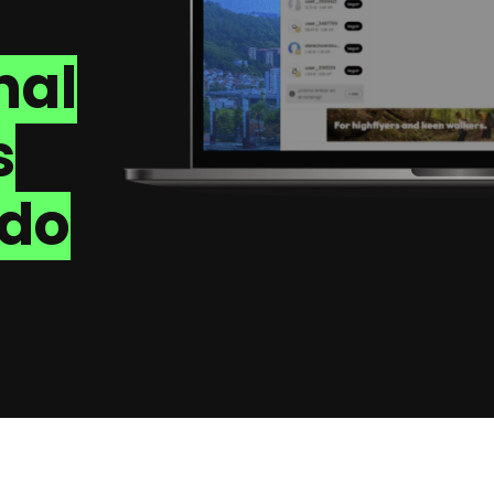
nal
s
ado