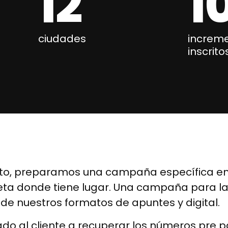
12
1
ciudades
increme
inscrito
nto, preparamos una campaña específica en
creta donde tiene lugar. Una campaña para
e nuestros formatos de apuntes y digital.
o al cliente a recuperar los números pre pa