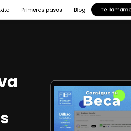
Te llamam
xito
Primeros pasos
Blog
eva
es