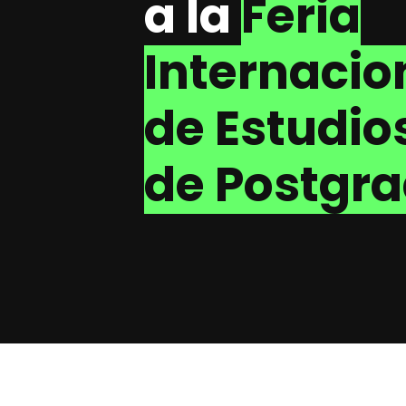
a la
Feria
Internacio
de Estudio
de Postgr