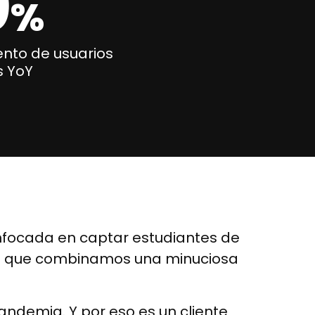
0
%
nto de usuarios
s YoY
focada en captar estudiantes de
 la que combinamos una minuciosa
ndemia. Y por eso es un cliente