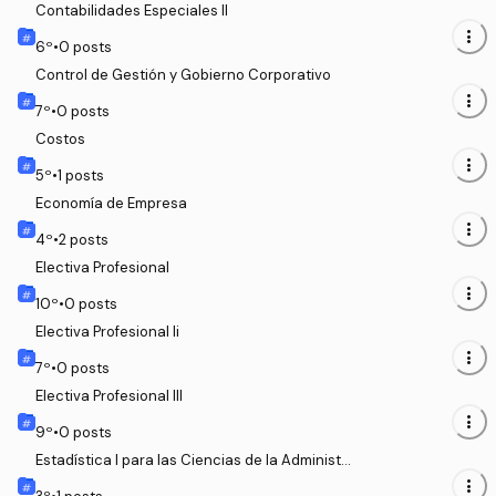
Contabilidades Especiales II
more_vert
6
º
•
0
posts
Control de Gestión y Gobierno Corporativo
more_vert
7
º
•
0
posts
Costos
more_vert
5
º
•
1
posts
Economía de Empresa
more_vert
4
º
•
2
posts
Electiva Profesional
more_vert
10
º
•
0
posts
Electiva Profesional Ii
more_vert
7
º
•
0
posts
Electiva Profesional III
more_vert
9
º
•
0
posts
Estadística I para las Ciencias de la Administr
ación
more_vert