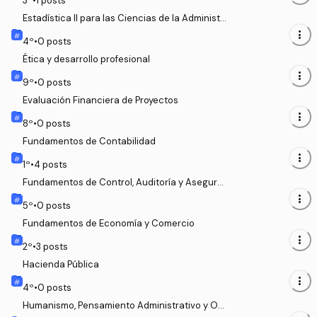
3
º
•
1
posts
Estadística II para las Ciencias de la Administr
ación
more_vert
4
º
•
0
posts
Ética y desarrollo profesional
more_vert
9
º
•
0
posts
Evaluación Financiera de Proyectos
more_vert
8
º
•
0
posts
Fundamentos de Contabilidad
more_vert
1
º
•
4
posts
Fundamentos de Control, Auditoría y Asegura
miento
more_vert
5
º
•
0
posts
Fundamentos de Economía y Comercio
more_vert
2
º
•
3
posts
Hacienda Pública
more_vert
4
º
•
0
posts
Humanismo, Pensamiento Administrativo y Or