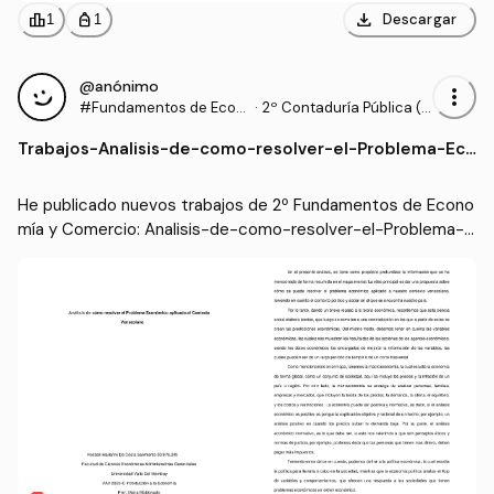
download
leaderboard
personal_bag
Descargar
1
1
@anónimo
more_vert
#Fundamentos de Econ
·
2º Contaduría Pública (U
omía y Comercio
NIVALLE)
Trabajos
-
Analisis-de-como-resolver-el-Problema-Eco
nomico-aplicado-al-Contexto-Venezolano.p
df
He publicado nuevos trabajos de 2º Fundamentos de Econo
mía y Comercio: Analisis-de-como-resolver-el-Problema-E
conomico-aplicado-al-Contexto-Venezolano.pdf