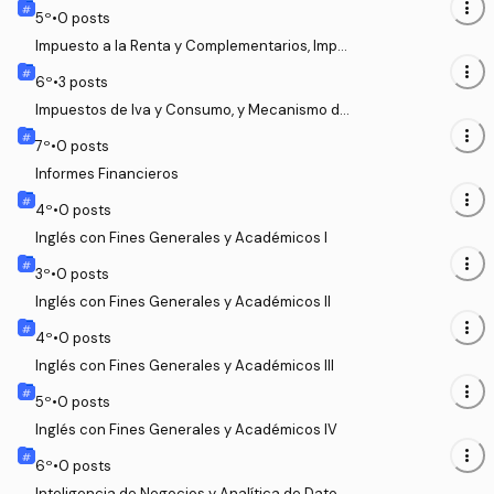
ganizaciones
more_vert
5
º
•
0
posts
Impuesto a la Renta y Complementarios, Impu
esto al Patrimonio
more_vert
6
º
•
3
posts
Impuestos de Iva y Consumo, y Mecanismo de
Retención en la Fuente
more_vert
7
º
•
0
posts
Informes Financieros
more_vert
4
º
•
0
posts
Inglés con Fines Generales y Académicos I
more_vert
3
º
•
0
posts
Inglés con Fines Generales y Académicos II
more_vert
4
º
•
0
posts
Inglés con Fines Generales y Académicos III
more_vert
5
º
•
0
posts
Inglés con Fines Generales y Académicos IV
more_vert
6
º
•
0
posts
Inteligencia de Negocios y Analítica de Datos