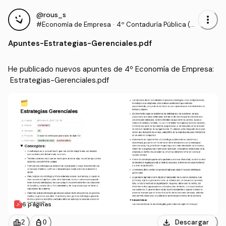
@rous_s
more_vert
#Economía de Empresa
·
4º Contaduría Pública (U
NIVALLE)
Apuntes
-
Estrategias-Gerenciales.pdf
He publicado nuevos apuntes de 4º Economía de Empresa:
 Estrategias-Gerenciales.pdf
6 páginas
download
leaderboard
personal_bag
Descargar
2
0