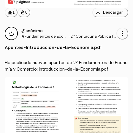
7 páginas
download
leaderboard
personal_bag
Descargar
1
0
@anónimo
more_vert
#Fundamentos de Econ
·
2º Contaduría Pública (U
omía y Comercio
NIVALLE)
Apuntes
-
Introduccion-de-la-Economia.pdf
He publicado nuevos apuntes de 2º Fundamentos de Econo
mía y Comercio: Introduccion-de-la-Economia.pdf