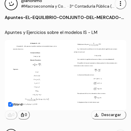
@anónimo
more_vert
#Macroeconomía y Coy
·
3º Contaduría Pública (U
untura
NIVALLE)
Apuntes
-
EL-EQUILIBRIO-CONJUNTO-DEL-MERCADO-D
E-BIENES-Y-DE-LOS-MERCADOS-FINANCIERO
S-EL-MODELOS-IS-LM.docx
Apuntes y Ejercicios sobre el modelos IS - LM
Word
download
leaderboard
personal_bag
Descargar
0
0