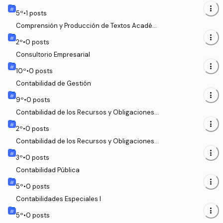
more_vert
5
º
•
1
posts
Comprensión y Producción de Textos Académi
cos Generales
more_vert
2
º
•
0
posts
Consultorio Empresarial
more_vert
10
º
•
0
posts
Contabilidad de Gestión
more_vert
9
º
•
0
posts
Contabilidad de los Recursos y Obligaciones
de Corto Plazo
more_vert
2
º
•
0
posts
Contabilidad de los Recursos y Obligaciones
de Largo Plazo y Patrimonio
more_vert
3
º
•
0
posts
Contabilidad Pública
more_vert
5
º
•
0
posts
Contabilidades Especiales I
more_vert
5
º
•
0
posts