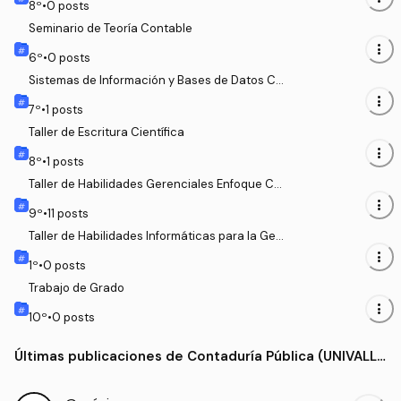
8
º
•
0
posts
Seminario de Teoría Contable
more_vert
6
º
•
0
posts
Sistemas de Información y Bases de Datos Co
ntables
more_vert
7
º
•
1
posts
Taller de Escritura Científica
more_vert
8
º
•
1
posts
Taller de Habilidades Gerenciales Enfoque Co
ntable Financiero
more_vert
9
º
•
11
posts
Taller de Habilidades Informáticas para la Gest
ión
more_vert
1
º
•
0
posts
Trabajo de Grado
more_vert
10
º
•
0
posts
Últimas publicaciones de Contaduría Pública (UNIVALL
E)