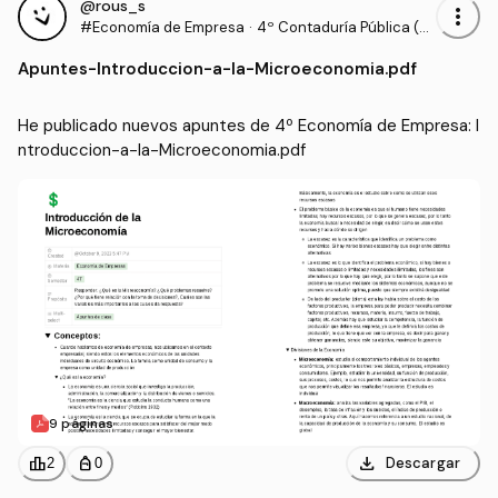
@rous_s
more_vert
#Economía de Empresa
·
4º Contaduría Pública (U
NIVALLE)
Apuntes
-
Introduccion-a-la-Microeconomia.pdf
He publicado nuevos apuntes de 4º Economía de Empresa: I
ntroduccion-a-la-Microeconomia.pdf
9 páginas
download
leaderboard
personal_bag
Descargar
2
0