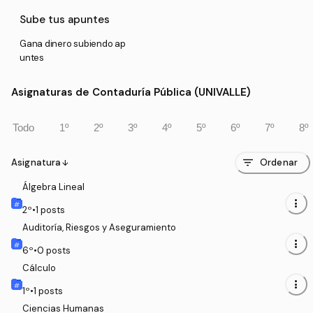
Sube tus apuntes
Gana dinero subiendo ap
untes
Asignaturas de Contaduría Pública (UNIVALLE)
Todo
1º
2º
3º
4º
5º
6º
7º
8º
filter_list
Asignatura
Ordenar
arrow_downward
Álgebra Lineal
more_vert
2
º
•
1
posts
Auditoría, Riesgos y Aseguramiento
more_vert
6
º
•
0
posts
Cálculo
more_vert
1
º
•
1
posts
Ciencias Humanas