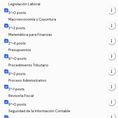
Legislación Laboral
more_vert
3
º
•
0
posts
Macroeconomía y Coyuntura
more_vert
3
º
•
2
posts
Matemática para Finanzas
more_vert
2
º
•
4
posts
Presupuestos
more_vert
6
º
•
0
posts
Procedimiento Tributario
more_vert
8
º
•
2
posts
Proceso Administrativo
more_vert
3
º
•
1
posts
Revisoría Fiscal
more_vert
8
º
•
0
posts
Seguridad de la Información Contable
more_vert