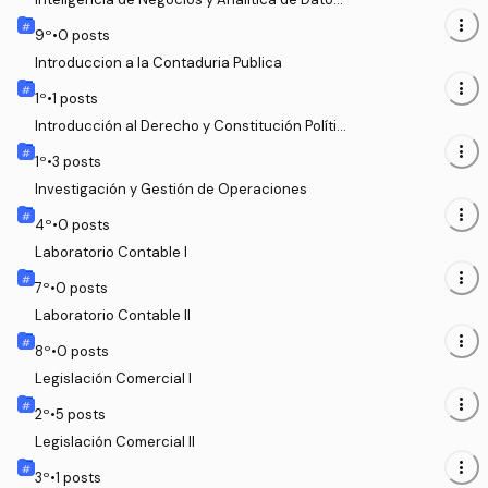
para la Gestión
more_vert
9
º
•
0
posts
Introduccion a la Contaduria Publica
more_vert
1
º
•
1
posts
Introducción al Derecho y Constitución Polític
a
more_vert
1
º
•
3
posts
Investigación y Gestión de Operaciones
more_vert
4
º
•
0
posts
Laboratorio Contable I
more_vert
7
º
•
0
posts
Laboratorio Contable II
more_vert
8
º
•
0
posts
Legislación Comercial I
more_vert
2
º
•
5
posts
Legislación Comercial II
more_vert
3
º
•
1
posts