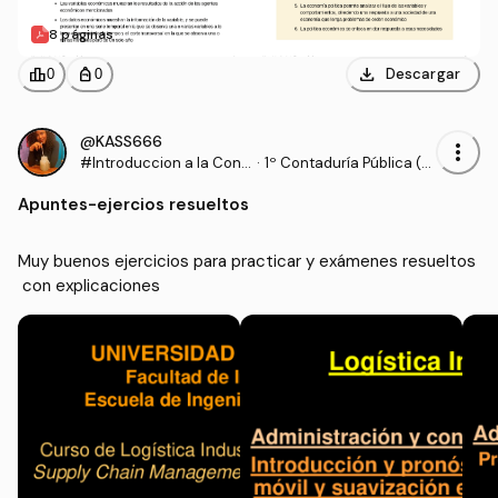
8 páginas
download
leaderboard
personal_bag
Descargar
0
0
@KASS666
more_vert
#Introduccion a la Cont
·
1º Contaduría Pública (U
aduria Publica
NIVALLE)
Apuntes
-
ejercios resueltos
Muy buenos ejercicios para practicar y exámenes resueltos
 con explicaciones