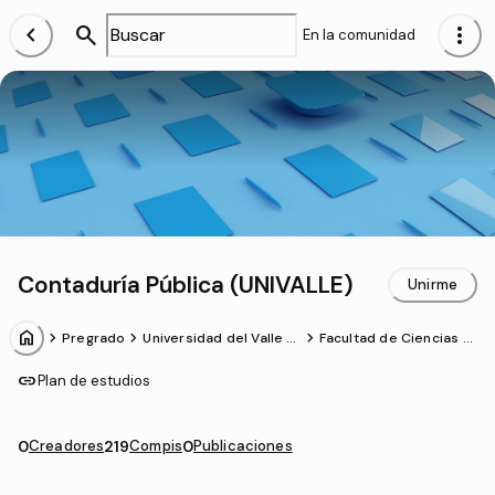
chevron_left
search
more_vert
En la comunidad
Contaduría Pública (UNIVALLE)
Unirme
home
chevron_forward
chevron_forward
chevron_forward
Pregrado
Universidad del Valle -
Facultad de Ciencias d
Colombia
e la Administración - S
ede Cali
link
Plan de estudios
0
Creadores
219
Compis
0
Publicaciones