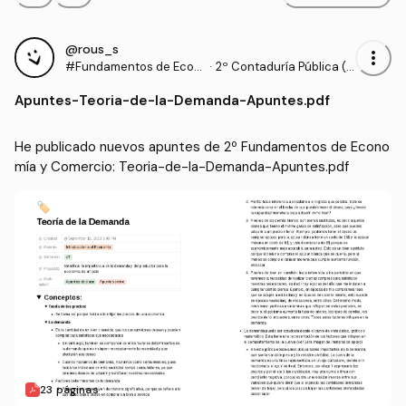
@rous_s
more_vert
#Fundamentos de Econ
·
2º Contaduría Pública (U
omía y Comercio
NIVALLE)
Apuntes
-
Teoria-de-la-Demanda-Apuntes.pdf
He publicado nuevos apuntes de 2º Fundamentos de Econo
mía y Comercio: Teoria-de-la-Demanda-Apuntes.pdf
23 páginas