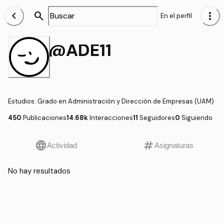
chevron_left
search
more_vert
En el perfil
@ADE11
Estudios
:
Grado en Administración y Dirección de Empresas (UAM)
450
Publicaciones
14.68k
Interacciones
11
Seguidores
0
Siguiendo
language
tag
Actividad
Asignaturas
No hay resultados