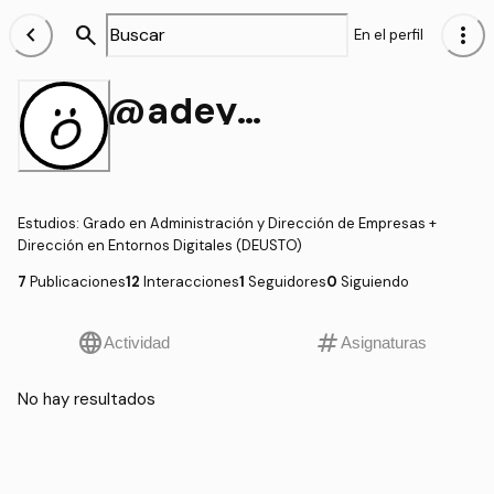
chevron_left
search
more_vert
En el perfil
@adeyderecho
Estudios
:
Grado en Administración y Dirección de Empresas +
Dirección en Entornos Digitales (DEUSTO)
7
Publicaciones
12
Interacciones
1
Seguidores
0
Siguiendo
language
tag
Actividad
Asignaturas
No hay resultados