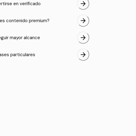
arrow_forward
rtirse en verificado
arrow_forward
es contenido premium?
arrow_forward
guir mayor alcance
arrow_forward
ases particulares