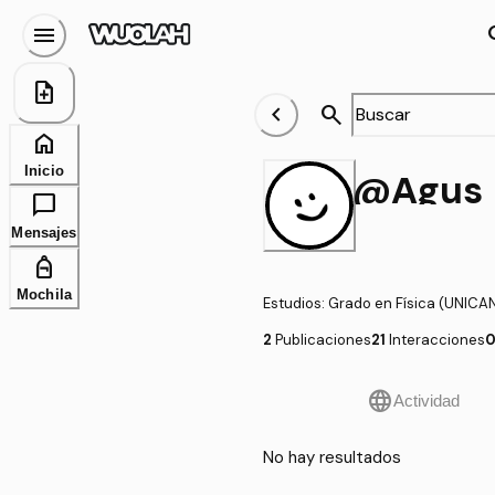
menu
se
note_add
chevron_left
search
home
Inicio
@Agus
chat_bubble
Mensajes
personal_bag
Mochila
Estudios
:
Grado en Física (UNICA
2
Publicaciones
21
Interacciones
language
Actividad
No hay resultados