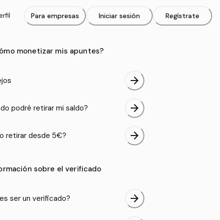
rfil
Para empresas
Iniciar sesión
Regístrate
ómo monetizar mis apuntes?
arrow_forward
jos
arrow_forward
do podré retirar mi saldo?
arrow_forward
 retirar desde 5€?
formación sobre el verificado
arrow_forward
es ser un verificado?