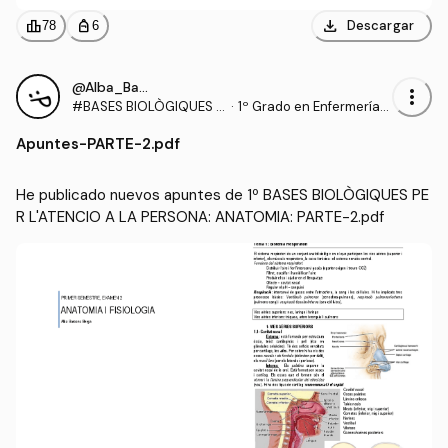
download
leaderboard
personal_bag
Descargar
78
6
@Alba_Barcons_Berga
more_vert
#BASES BIOLÒGIQUES P
·
1º Grado en Enfermería
ER L'ATENCIO A LA PERS
(UDL)
Apuntes
-
PARTE-2.pdf
ONA: ANATOMIA
He publicado nuevos apuntes de 1º BASES BIOLÒGIQUES PE
R L'ATENCIO A LA PERSONA: ANATOMIA: PARTE-2.pdf