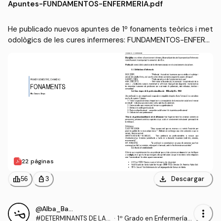
Apuntes
-
FUNDAMENTOS-ENFERMERIA.pdf
nfermeres
He publicado nuevos apuntes de 1º fonaments teòrics i met
odològics de les cures infermeres: FUNDAMENTOS-ENFERM
ERIA.pdf
22 páginas
download
leaderboard
personal_bag
Descargar
56
3
@Alba_Barcons_Berga
more_vert
#DETERMINANTS DE LA S
·
1º Grado en Enfermería