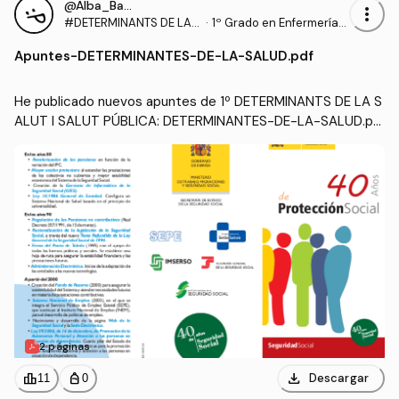
@Alba_Barcons_Berga
more_vert
#DETERMINANTS DE LA S
·
1º Grado en Enfermería
ALUT I SALUT PÚBLICA
(UDL)
Apuntes
-
DETERMINANTES-DE-LA-SALUD.pdf
He publicado nuevos apuntes de 1º DETERMINANTS DE LA S
ALUT I SALUT PÚBLICA: DETERMINANTES-DE-LA-SALUD.pd
f
2 páginas
download
leaderboard
personal_bag
Descargar
11
0