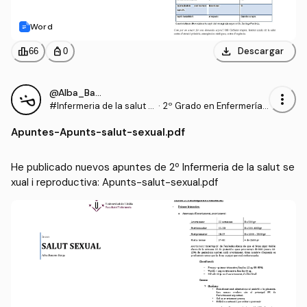
Word
download
leaderboard
personal_bag
Descargar
66
0
@Alba_Barcons_Berga
more_vert
#Infermeria de la salut s
·
2º Grado en Enfermería
exual i reproductiva
(UDL)
Apuntes
-
Apunts-salut-sexual.pdf
He publicado nuevos apuntes de 2º Infermeria de la salut se
xual i reproductiva: Apunts-salut-sexual.pdf