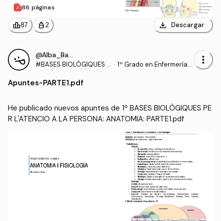
86 páginas
download
leaderboard
personal_bag
Descargar
87
2
@Alba_Barcons_Berga
more_vert
#BASES BIOLÒGIQUES P
·
1º Grado en Enfermería
ER L'ATENCIO A LA PERS
(UDL)
Apuntes
-
PARTE1.pdf
ONA: ANATOMIA
He publicado nuevos apuntes de 1º BASES BIOLÒGIQUES PE
R L'ATENCIO A LA PERSONA: ANATOMIA: PARTE1.pdf