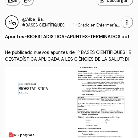
download
leaderboard
personal_bag
Descargar
29
0
@Alba_Barcons_Berga
more_vert
#BASES CIENTÍFIQUES I
·
1º Grado en Enfermería
BIOESTADÍSTICA APLICA
(UDL)
Apuntes
-
BIOESTADISTICA-APUNTES-TERMINADOS.pdf
DA A LES CIÈNCIES DE LA
SALUT
He publicado nuevos apuntes de 1º BASES CIENTÍFIQUES I BI
OESTADÍSTICA APLICADA A LES CIÈNCIES DE LA SALUT: BIO
ESTADISTICA-APUNTES-TERMINADOS.pdf
46 páginas