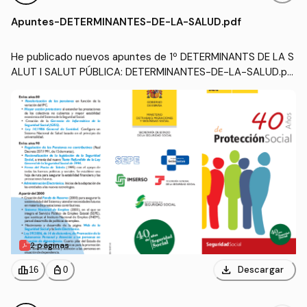
ALUT I SALUT PÚBLICA
(UDL)
Apuntes
-
DETERMINANTES-DE-LA-SALUD.pdf
He publicado nuevos apuntes de 1º DETERMINANTS DE LA S
ALUT I SALUT PÚBLICA: DETERMINANTES-DE-LA-SALUD.pd
f
2 páginas
download
leaderboard
personal_bag
Descargar
16
0