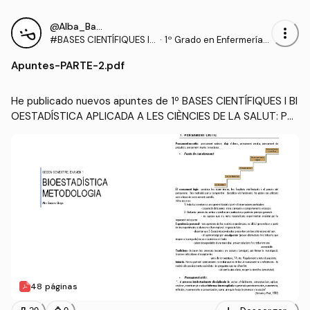
@Alba_Barcons_Berga
more_vert
#BASES CIENTÍFIQUES I
·
1º Grado en Enfermería
BIOESTADÍSTICA APLICA
(UDL)
Apuntes
-
PARTE-2.pdf
DA A LES CIÈNCIES DE LA
SALUT
He publicado nuevos apuntes de 1º BASES CIENTÍFIQUES I BI
OESTADÍSTICA APLICADA A LES CIÈNCIES DE LA SALUT: PA
RTE-2.pdf
48 páginas