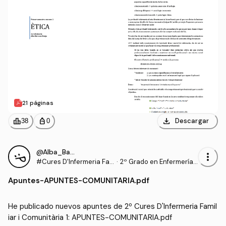
21 páginas
download
leaderboard
personal_bag
Descargar
38
0
@Alba_Barcons_Berga
more_vert
#Cures D'Infermeria Fa
·
2º Grado en Enfermería
miliar i Comunitària 1
(UDL)
Apuntes
-
APUNTES-COMUNITARIA.pdf
He publicado nuevos apuntes de 2º Cures D'Infermeria Famil
iar i Comunitària 1: APUNTES-COMUNITARIA.pdf