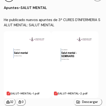
ALUT MENTAL
(UDL)
Apuntes
-
SALUT MENTAL
He publicado nuevos apuntes de 3º CURES D'INFERMERIA S
ALUT MENTAL: SALUT MENTAL
SALUT-MENTAL-1.pdf
SALUT-MENTAL-2.pdf
leaderboard
personal_bag
Descargar
32
0