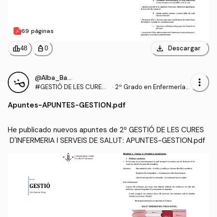
69 páginas
download
leaderboard
personal_bag
Descargar
48
0
@Alba_Barcons_Berga
more_vert
#GESTIÓ DE LES CURES
·
2º Grado en Enfermería
D'INFERMERIA I SERVEIS
(UDL)
Apuntes
-
APUNTES-GESTION.pdf
DE SALUT
He publicado nuevos apuntes de 2º GESTIÓ DE LES CURES
 D'INFERMERIA I SERVEIS DE SALUT: APUNTES-GESTION.pdf