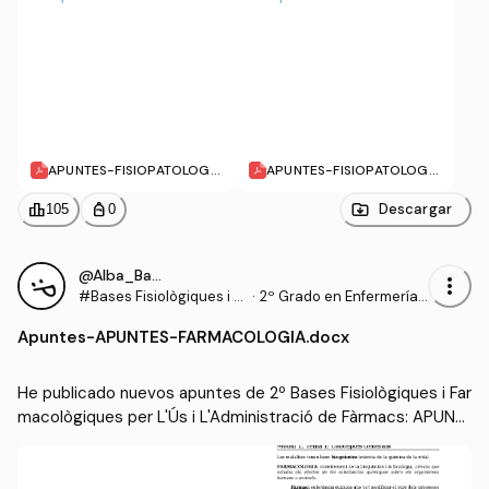
APUNTES-FISIOPATOLOGIA
APUNTES-FISIOPATOLOGIA
-PARTE-2.pdf
-PARTE-1.pdf
leaderboard
personal_bag
Descargar
105
0
@Alba_Barcons_Berga
more_vert
#Bases Fisiològiques i F
·
2º Grado en Enfermería
armacològiques per L'Ús
(UDL)
Apuntes
-
APUNTES-FARMACOLOGIA.docx
i L'Administració de Fàrm
acs
He publicado nuevos apuntes de 2º Bases Fisiològiques i Far
macològiques per L'Ús i L'Administració de Fàrmacs: APUNT
ES-FARMACOLOGIA.docx