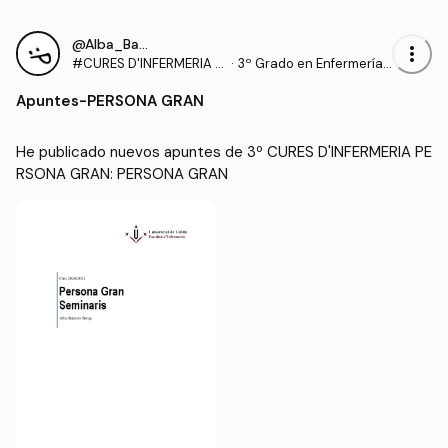
@Alba_Barcons_Berga
more_vert
#CURES D'INFERMERIA P
·
3º Grado en Enfermería
ERSONA GRAN
(UDL)
Apuntes
-
PERSONA GRAN
He publicado nuevos apuntes de 3º CURES D'INFERMERIA PE
RSONA GRAN: PERSONA GRAN