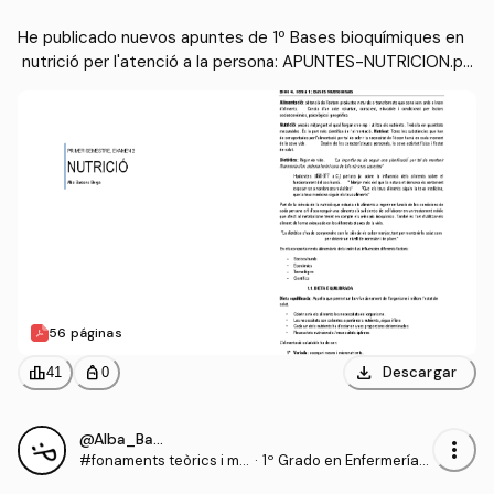
He publicado nuevos apuntes de 1º Bases bioquímiques en
 nutrició per l'atenció a la persona: APUNTES-NUTRICION.pd
f
56 páginas
download
leaderboard
personal_bag
Descargar
41
0
@Alba_Barcons_Berga
more_vert
#fonaments teòrics i me
·
1º Grado en Enfermería
todològics de les cures i
(UDL)