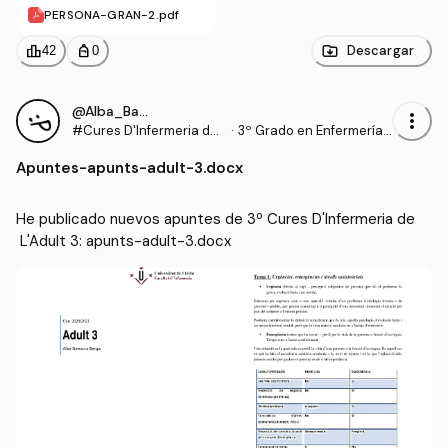
PERSONA-GRAN-2.pdf
leaderboard
personal_bag
Descargar
42
0
@Alba_Barcons_Berga
more_vert
#Cures D'Infermeria de
·
3º Grado en Enfermería
L'Adult 3
(UDL)
Apuntes
-
apunts-adult-3.docx
He publicado nuevos apuntes de 3º Cures D'Infermeria de
 L'Adult 3: apunts-adult-3.docx