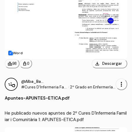
Word
download
leaderboard
personal_bag
Descargar
98
0
@Alba_Barcons_Berga
more_vert
#Cures D'Infermeria Fa
·
2º Grado en Enfermería
miliar i Comunitària 1
(UDL)
Apuntes
-
APUNTES-ETICA.pdf
He publicado nuevos apuntes de 2º Cures D'Infermeria Famil
iar i Comunitària 1: APUNTES-ETICA.pdf