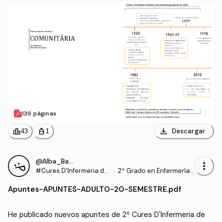
139 páginas
download
leaderboard
personal_bag
Descargar
43
1
@Alba_Barcons_Berga
more_vert
#Cures D'Infermeria de
·
2º Grado en Enfermería
L'Adult 2
(UDL)
Apuntes
-
APUNTES-ADULTO-2O-SEMESTRE.pdf
He publicado nuevos apuntes de 2º Cures D'Infermeria de