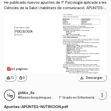
He publicado nuevos apuntes de 1º Psicologia aplicada a les 
Ciències de la Salut i habilitats de comunicació: APUNTES-P
SICOLOGIQ.pdf
45 páginas
download
leaderboard
personal_bag
Descargar
71
0
@Alba_Barcons_Berga
more_vert
#Bases bioquímiques en
·
1º Grado en Enfermería
nutrició per l'atenció a la
(UDL)
Apuntes
-
APUNTES-NUTRICION.pdf
persona