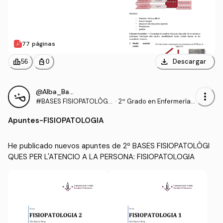
77 páginas
download
leaderboard
personal_bag
Descargar
56
0
@Alba_Barcons_Berga
more_vert
#BASES FISIOPATOLÒGI
·
2º Grado en Enfermería
QUES PER L'ATENCIO A L
(UDL)
Apuntes
-
FISIOPATOLOGIA
A PERSONA
He publicado nuevos apuntes de 2º BASES FISIOPATOLÒGI
QUES PER L'ATENCIO A LA PERSONA: FISIOPATOLOGIA