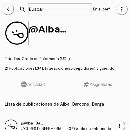
chevron_left
search
more_vert
En el perfil
@Alba_Barcons_Berga
Estudios
:
Grado en Enfermería (UDL)
21
Publicaciones
1.34k
Interacciones
5
Seguidores
1
Siguiendo
language
tag
Actividad
Asignaturas
Lista de publicaciones de Alba_Barcons_Berga
@Alba_Barcons_Berga
more_vert
#CURES D'INFERMERIA S
·
3º Grado en Enfermería