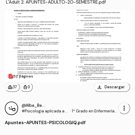
 L'Adult 2: APUNTES-ADULTO-2O-SEMESTRE.pdf
52 páginas
download
leaderboard
personal_bag
Descargar
37
0
@Alba_Barcons_Berga
more_vert
#Psicologia aplicada a l
·
1º Grado en Enfermería
es Ciències de la Salut i
(UDL)
Apuntes
-
APUNTES-PSICOLOGIQ.pdf
habilitats de comunicaci
ó