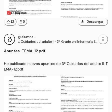
17 páginas
download
leaderboard
personal_bag
Descargar
12
0
@alumnaOK
more_vert
#Cuidados del adulto II
·
3º Grado en Enfermería (U
CV)
Apuntes
-
TEMA-12.pdf
He publicado nuevos apuntes de 3º Cuidados del adulto II: T
EMA-12.pdf