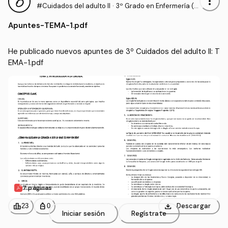
more_vert
#Cuidados del adulto II
·
3º Grado en Enfermería (U
CV)
Apuntes
-
TEMA-1.pdf
He publicado nuevos apuntes de 3º Cuidados del adulto II: T
EMA-1.pdf
7 páginas
download
leaderboard
personal_bag
Descargar
23
0
Iniciar sesión
Regístrate