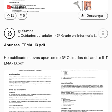
13 páginas
download
leaderboard
personal_bag
Descargar
11
0
@alumnaOK
more_vert
#Cuidados del adulto II
·
3º Grado en Enfermería (U
CV)
Apuntes
-
TEMA-13.pdf
He publicado nuevos apuntes de 3º Cuidados del adulto II: T
EMA-13.pdf