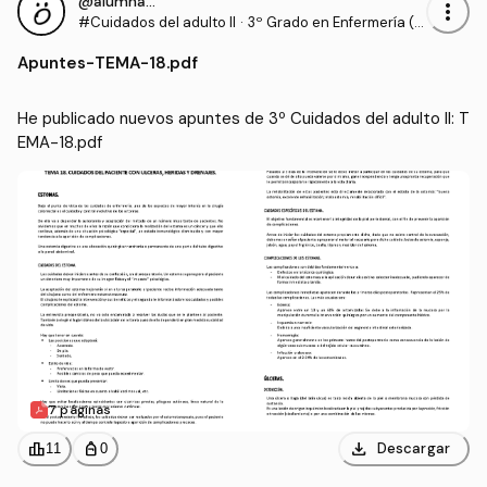
@alumnaOK
more_vert
#Cuidados del adulto II
·
3º Grado en Enfermería (U
CV)
Apuntes
-
TEMA-18.pdf
He publicado nuevos apuntes de 3º Cuidados del adulto II: T
EMA-18.pdf
7 páginas
download
leaderboard
personal_bag
Descargar
11
0