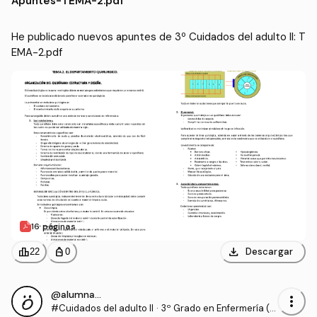
Apuntes
-
TEMA-2.pdf
He publicado nuevos apuntes de 3º Cuidados del adulto II: T
EMA-2.pdf
16 páginas
download
leaderboard
personal_bag
Descargar
22
0
@alumnaOK
more_vert
#Cuidados del adulto II
·
3º Grado en Enfermería (U