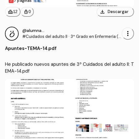
7 páginas
download
leaderboard
personal_bag
Descargar
12
0
@alumnaOK
more_vert
#Cuidados del adulto II
·
3º Grado en Enfermería (U
CV)
Apuntes
-
TEMA-14.pdf
He publicado nuevos apuntes de 3º Cuidados del adulto II: T
EMA-14.pdf