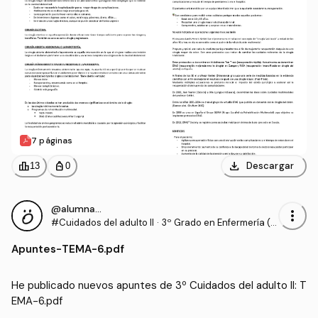
7 páginas
download
leaderboard
personal_bag
Descargar
13
0
@alumnaOK
more_vert
#Cuidados del adulto II
·
3º Grado en Enfermería (U
CV)
Apuntes
-
TEMA-6.pdf
He publicado nuevos apuntes de 3º Cuidados del adulto II: T
EMA-6.pdf