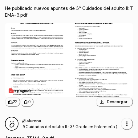
He publicado nuevos apuntes de 3º Cuidados del adulto II: T
EMA-3.pdf
9 páginas
download
leaderboard
personal_bag
Descargar
22
0
@alumnaOK
more_vert
#Cuidados del adulto II
·
3º Grado en Enfermería (U
CV)