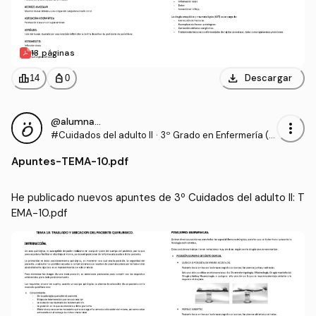
13 páginas
download
leaderboard
personal_bag
Descargar
14
0
@alumnaOK
more_vert
#Cuidados del adulto II
·
3º Grado en Enfermería (U
CV)
Apuntes
-
TEMA-10.pdf
He publicado nuevos apuntes de 3º Cuidados del adulto II: T
EMA-10.pdf