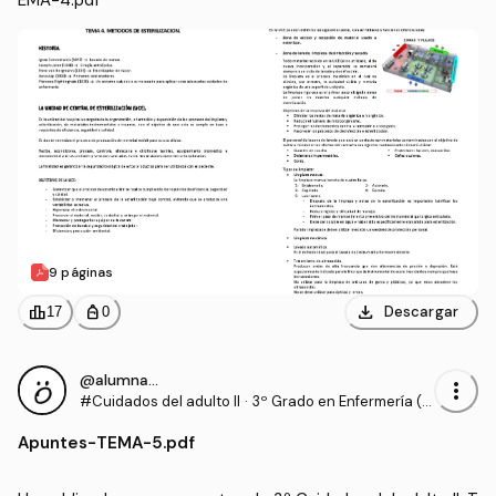
EMA-4.pdf
9 páginas
download
leaderboard
personal_bag
Descargar
17
0
@alumnaOK
more_vert
#Cuidados del adulto II
·
3º Grado en Enfermería (U
CV)
Apuntes
-
TEMA-5.pdf