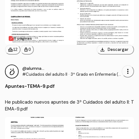
11 páginas
download
leaderboard
personal_bag
Descargar
12
0
@alumnaOK
more_vert
#Cuidados del adulto II
·
3º Grado en Enfermería (U
CV)
Apuntes
-
TEMA-9.pdf
He publicado nuevos apuntes de 3º Cuidados del adulto II: T
EMA-9.pdf