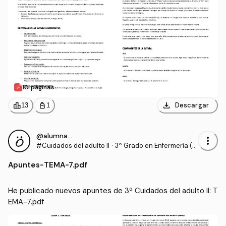
10 páginas
download
leaderboard
personal_bag
Descargar
13
1
@alumnaOK
more_vert
#Cuidados del adulto II
·
3º Grado en Enfermería (U
CV)
Apuntes
-
TEMA-7.pdf
He publicado nuevos apuntes de 3º Cuidados del adulto II: T
EMA-7.pdf