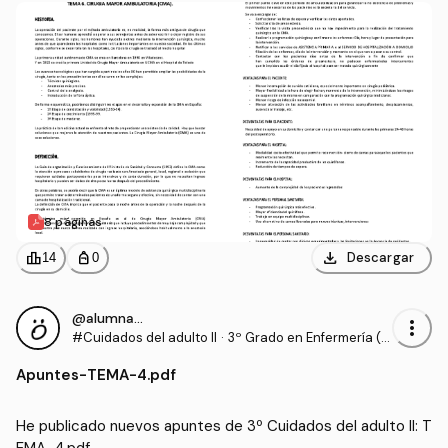
8 páginas
download
leaderboard
personal_bag
Descargar
14
0
@alumnaOK
more_vert
#Cuidados del adulto II
·
3º Grado en Enfermería (U
CV)
Apuntes
-
TEMA-4.pdf
He publicado nuevos apuntes de 3º Cuidados del adulto II: T