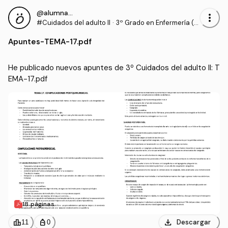
@alumnaOK
more_vert
#Cuidados del adulto II
·
3º Grado en Enfermería (U
CV)
Apuntes
-
TEMA-17.pdf
He publicado nuevos apuntes de 3º Cuidados del adulto II: T
EMA-17.pdf
18 páginas
download
leaderboard
personal_bag
Descargar
11
0