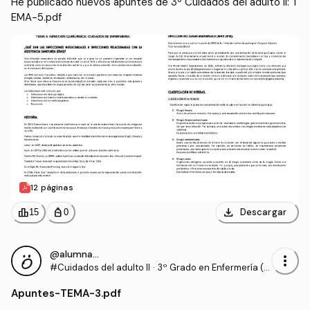
He publicado nuevos apuntes de 3º Cuidados del adulto II: T
EMA-5.pdf
12 páginas
download
leaderboard
personal_bag
Descargar
15
0
@alumnaOK
more_vert
#Cuidados del adulto II
·
3º Grado en Enfermería (U
CV)
Apuntes
-
TEMA-3.pdf