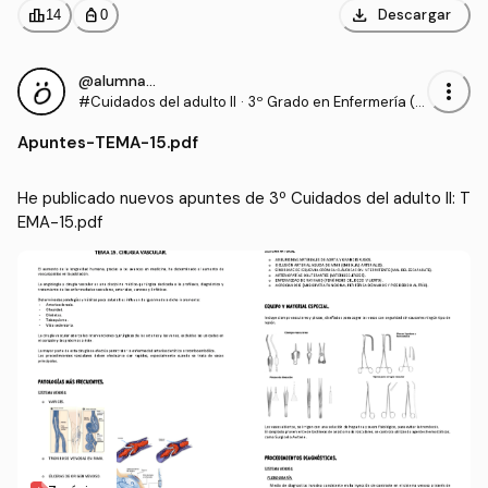
download
leaderboard
personal_bag
Descargar
14
0
@alumnaOK
more_vert
#Cuidados del adulto II
·
3º Grado en Enfermería (U
CV)
Apuntes
-
TEMA-15.pdf
He publicado nuevos apuntes de 3º Cuidados del adulto II: T
EMA-15.pdf