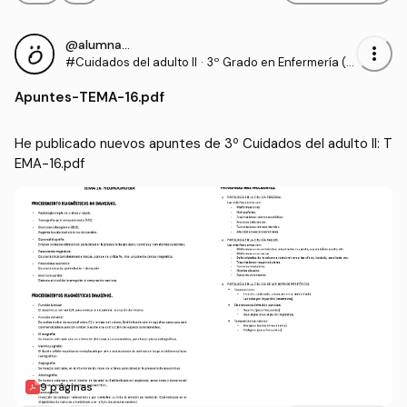
@alumnaOK
more_vert
#Cuidados del adulto II
·
3º Grado en Enfermería (U
CV)
Apuntes
-
TEMA-16.pdf
He publicado nuevos apuntes de 3º Cuidados del adulto II: T
EMA-16.pdf
9 páginas