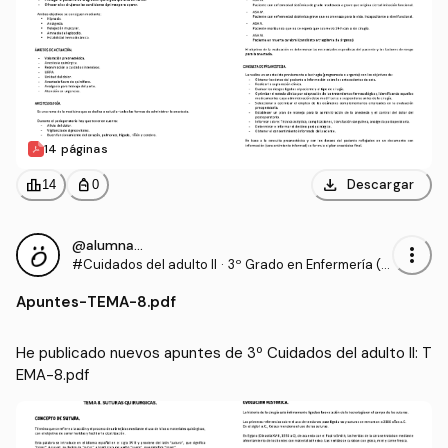
14 páginas
download
leaderboard
personal_bag
Descargar
14
0
@alumnaOK
more_vert
#Cuidados del adulto II
·
3º Grado en Enfermería (U
CV)
Apuntes
-
TEMA-8.pdf
He publicado nuevos apuntes de 3º Cuidados del adulto II: T
EMA-8.pdf