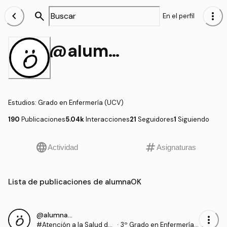
chevron_left
search
more_vert
En el perfil
@alumnaOK
Estudios
:
Grado en Enfermería (UCV)
190
Publicaciones
5.04k
Interacciones
21
Seguidores
1
Siguiendo
language
tag
Actividad
Asignaturas
Lista de publicaciones de alumnaOK
@alumnaOK
more_vert
#Atención a la Salud de
·
3º Grado en Enfermería