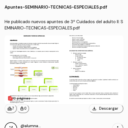
CV)
Apuntes
-
SEMINARIO-TECNICAS-ESPECIALES.pdf
He publicado nuevos apuntes de 3º Cuidados del adulto II: S
EMINARIO-TECNICAS-ESPECIALES.pdf
12 páginas
download
leaderboard
personal_bag
Descargar
7
0
@alumnaOK