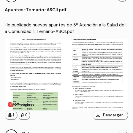
la Comunidad II
(UCV)
Apuntes
-
Temario-ASCII.pdf
He publicado nuevos apuntes de 3º Atención a la Salud de l
a Comunidad II: Temario-ASCII.pdf
107 páginas
download
leaderboard
personal_bag
Descargar
1
0