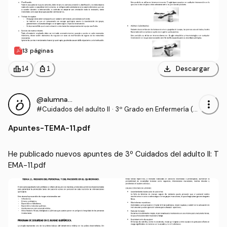
13 páginas
download
leaderboard
personal_bag
Descargar
14
1
@alumnaOK
more_vert
#Cuidados del adulto II
·
3º Grado en Enfermería (U
CV)
Apuntes
-
TEMA-11.pdf
He publicado nuevos apuntes de 3º Cuidados del adulto II: T
EMA-11.pdf