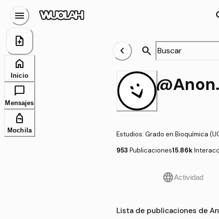
menu
se
note_add
chevron_left
search
home
Inicio
@An
chat_bubble
Mensajes
personal_bag
Mochila
Estudios
:
Grado en Bioquímica (
953
Publicaciones
15.86k
Interac
language
Actividad
Lista de publicaciones de A