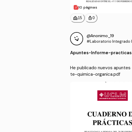
10 páginas
leaderboard
personal_bag
15
0
@Anonimo_19
#Laboratorio Integrado I
Apuntes
-
Informe-practicas
He publicado nuevos apuntes d
te-quimica-organica.pdf