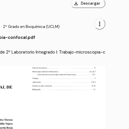
download
Descargar
more_vert
·
2º Grado en Bioquímica (UCLM)
ia-confocal.pdf
e 2º Laboratorio Integrado I: Trabajo-microscopia-c