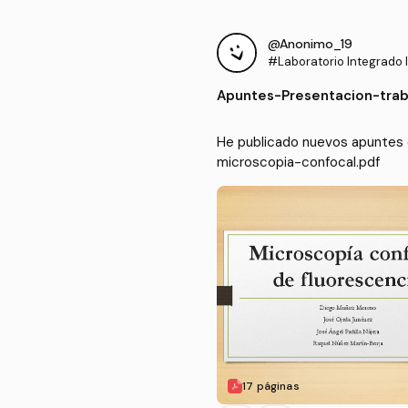
@Anonimo_19
#Laboratorio Integrado I
Apuntes
-
Presentacion-trab
He publicado nuevos apuntes d
microscopia-confocal.pdf
17 páginas