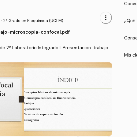
Conve
more_vert
¿Qué 
·
2º Grado en Bioquímica (UCLM)
ajo-microscopia-confocal.pdf
Conse
e 2º Laboratorio Integrado I: Presentacion-trabajo-
Mis cl