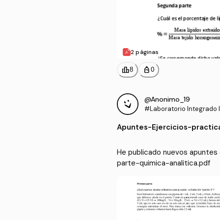
2 páginas
leaderboard
personal_bag
8
0
@Anonimo_19
#Laboratorio Integrado I
Apuntes
-
Ejercicios-practi
He publicado nuevos apuntes d
parte-quimica-analitica.pdf