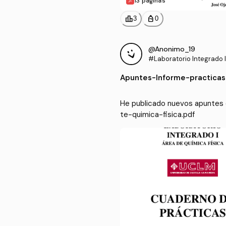
13 páginas
leaderboard
personal_bag
3
0
@Anonimo_19
#Laboratorio Integrado I
Apuntes
-
Informe-practicas
He publicado nuevos apuntes d
te-quimica-fisica.pdf