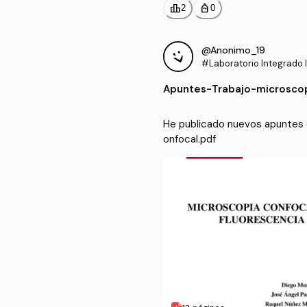
leaderboard
personal_bag
2
0
@Anonimo_19
#Laboratorio Integrado I
Apuntes
-
Trabajo-microscop
He publicado nuevos apuntes d
onfocal.pdf