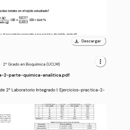
download
Descargar
more_vert
·
2º Grado en Bioquímica (UCLM)
ca-2-parte-quimica-analitica.pdf
e 2º Laboratorio Integrado I: Ejercicios-practica-2-