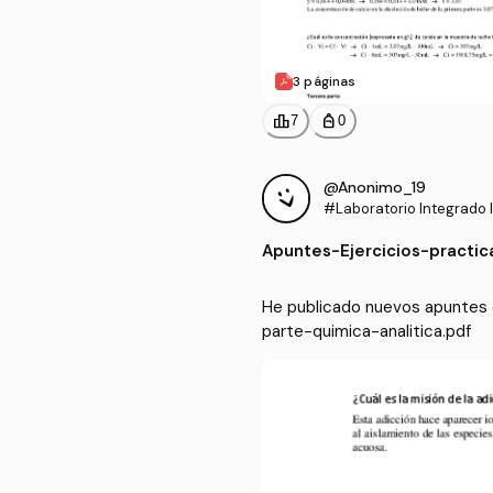
3 páginas
leaderboard
personal_bag
7
0
@Anonimo_19
#Laboratorio Integrado I
Apuntes
-
Ejercicios-practi
He publicado nuevos apuntes d
parte-quimica-analitica.pdf