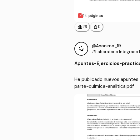
14 páginas
leaderboard
personal_bag
26
0
@Anonimo_19
#Laboratorio Integrado I
Apuntes
-
Ejercicios-practi
He publicado nuevos apuntes d
parte-quimica-analitica.pdf