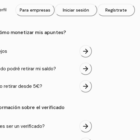
rfil
Para empresas
Iniciar sesión
Regístrate
ómo monetizar mis apuntes?
arrow_forward
jos
arrow_forward
do podré retirar mi saldo?
arrow_forward
 retirar desde 5€?
formación sobre el verificado
arrow_forward
es ser un verificado?