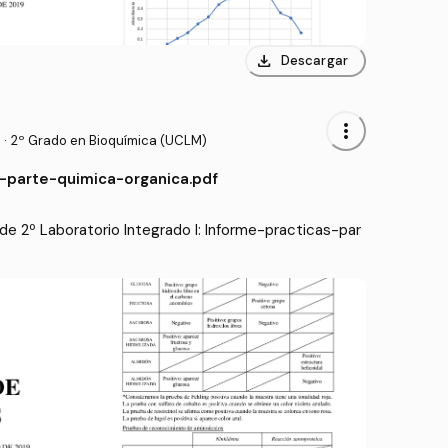
download
Descargar
more_vert
·
2º Grado en Bioquímica (UCLM)
-parte-quimica-organica.pdf
e 2º Laboratorio Integrado I: Informe-practicas-par