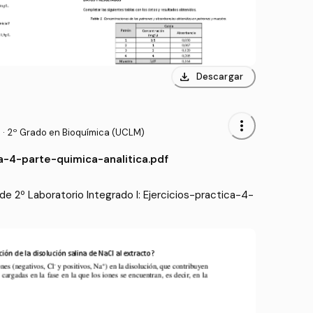
download
Descargar
more_vert
·
2º Grado en Bioquímica (UCLM)
ca-4-parte-quimica-analitica.pdf
e 2º Laboratorio Integrado I: Ejercicios-practica-4-