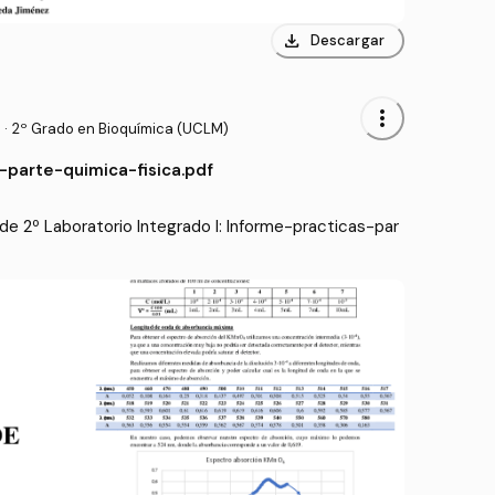
download
Descargar
more_vert
·
2º Grado en Bioquímica (UCLM)
-parte-quimica-fisica.pdf
e 2º Laboratorio Integrado I: Informe-practicas-par