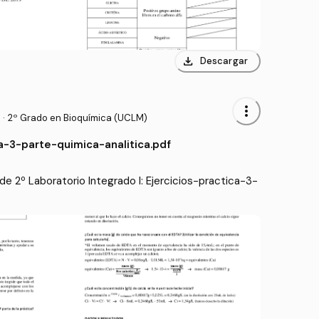
download
Descargar
more_vert
·
2º Grado en Bioquímica (UCLM)
ca-3-parte-quimica-analitica.pdf
e 2º Laboratorio Integrado I: Ejercicios-practica-3-