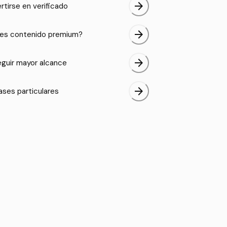
arrow_forward
rtirse en verificado
arrow_forward
es contenido premium?
arrow_forward
guir mayor alcance
arrow_forward
ases particulares