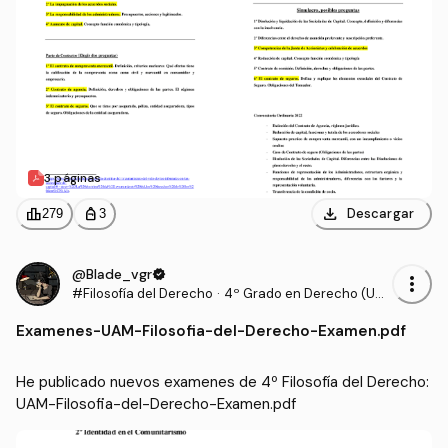
3 páginas
download
leaderboard
personal_bag
Descargar
279
3
@Blade_vgr
verified
more_vert
#Filosofía del Derecho
·
4º Grado en Derecho (UA
M)
Examenes
-
UAM-Filosofia-del-Derecho-Examen.pdf
He publicado nuevos examenes de 4º Filosofía del Derecho: 
UAM-Filosofia-del-Derecho-Examen.pdf