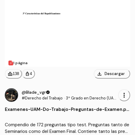
1 página
download
leaderboard
personal_bag
Descargar
138
4
@Blade_vgr
verified
more_vert
#Derecho del Trabajo
·
3º Grado en Derecho (UA
M)
Examenes
-
UAM-Do-Trabajo-Preguntas-de-Examen.pd
f
Compendio de 172 preguntas tipo test. Preguntas tanto de 
Seminarios como del Examen Final. Contiene tanto las pregu