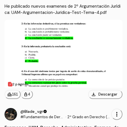
He publicado nuevos examenes de 2º Argumentación Jurídi
ca: UAM-Argumentacion-Juridica-Test-Tema-4.pdf
2 páginas
download
leaderboard
personal_bag
Descargar
161
4
@Blade_vgr
verified
more_vert
#Fundamentos de Dere
·
2º Grado en Derecho (U
cho Administrativo
AM)