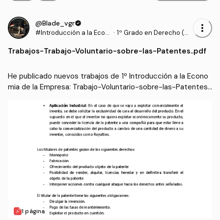
@Blade_vgr
verified
more_vert
#Introducción a la Econ
·
1º Grado en Derecho (U
omia de la Empresa
AM)
Trabajos
-
Trabajo-Voluntario-sobre-las-Patentes..pdf
He publicado nuevos trabajos de 1º Introducción a la Econo
mia de la Empresa: Trabajo-Voluntario-sobre-las-Patentes..
pdf
1 página