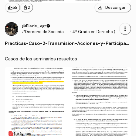
download
leaderboard
personal_bag
Descargar
55
2
@Blade_vgr
verified
more_vert
#Derecho de Sociedade
·
4º Grado en Derecho (U
s y Contratos Mercantile
AM)
Practicas
-
Caso-2-Transmision-Acciones-y-Participaci
s
ones.pdf
Casos de los seminarios resueltos
6 páginas