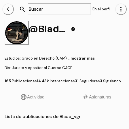
chevron_left
search
more_vert
En el perfil
@Blade_vgr
verified
Estudios
:
Grado en Derecho (UAM)
...mostrar más
Bio:
Jurista y opositor al Cuerpo GACE
165
Publicaciones
14.43k
Interacciones
31
Seguidores
3
Siguiendo
language
tag
Actividad
Asignaturas
Lista de publicaciones de Blade_vgr