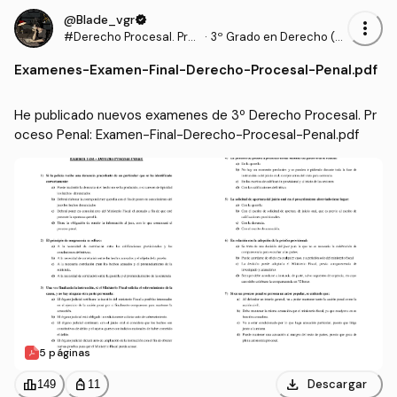
@Blade_vgr
verified
more_vert
#Derecho Procesal. Pro
·
3º Grado en Derecho (U
ceso Penal
AM)
Examenes
-
Examen-Final-Derecho-Procesal-Penal.pdf
He publicado nuevos examenes de 3º Derecho Procesal. Pr
oceso Penal: Examen-Final-Derecho-Procesal-Penal.pdf
5 páginas
download
leaderboard
personal_bag
Descargar
149
11