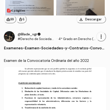
4 páginas
download
leaderboard
personal_bag
Descargar
99
6
@Blade_vgr
verified
more_vert
#Derecho de Sociedade
·
4º Grado en Derecho (U
s y Contratos Mercantile
AM)
Examenes
-
Examen-Sociedades-y-Contratos-Convoc
s
atoria-Ordinaria-2022-Preguntas.pdf
Examen de la Convocatoria Ordinaria del año 2022