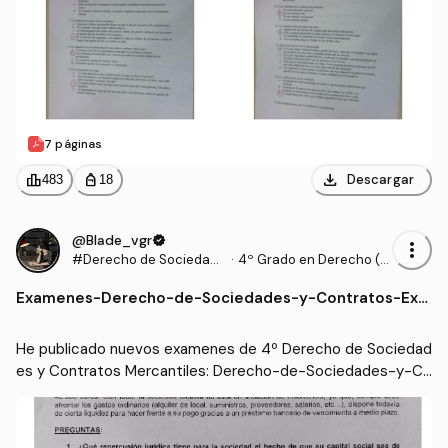
7 páginas
download
leaderboard
personal_bag
Descargar
483
18
@Blade_vgr
verified
more_vert
#Derecho de Sociedade
·
4º Grado en Derecho (U
s y Contratos Mercantile
AM)
Examenes
-
Derecho-de-Sociedades-y-Contratos-Exa
s
men-de-Seminarios.pdf
He publicado nuevos examenes de 4º Derecho de Sociedad
es y Contratos Mercantiles: Derecho-de-Sociedades-y-Co
ntratos-Examen-de-Seminarios.pdf