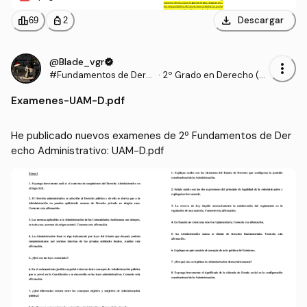
download
leaderboard
personal_bag
Descargar
69
2
@Blade_vgr
verified
more_vert
#Fundamentos de Dere
·
2º Grado en Derecho (U
cho Administrativo
AM)
Examenes
-
UAM-D.pdf
He publicado nuevos examenes de 2º Fundamentos de Der
echo Administrativo: UAM-D.pdf