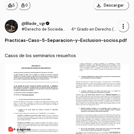
download
leaderboard
personal_bag
Descargar
5
0
@Blade_vgr
verified
more_vert
#Derecho de Sociedade
·
4º Grado en Derecho (U
s y Contratos Mercantile
AM)
Practicas
-
Caso-5-Separacion-y-Exclusion-socios.pdf
s
Casos de los seminarios resueltos
4 páginas