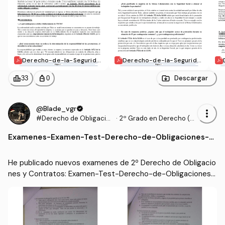
Derecho-de-la-Segurida
Derecho-de-la-Segurida
d-Social-Caso-Practico-
d-Social-Caso-Practico-
3.pdf
4.pdf
leaderboard
personal_bag
Descargar
33
0
@Blade_vgr
verified
more_vert
#Derecho de Obligacio
·
2º Grado en Derecho (U
nes y Contratos
AM)
Examenes
-
Examen-Test-Derecho-de-Obligaciones-y
-Contratos.pdf
He publicado nuevos examenes de 2º Derecho de Obligacio
nes y Contratos: Examen-Test-Derecho-de-Obligaciones-
y-Contratos.pdf