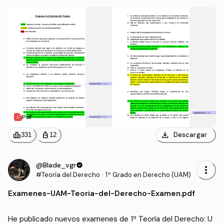
ntas como las respuestas algunas de las mismas preguntas 
junto a su justificación jurídica.
Pdf
download
leaderboard
personal_bag
Descargar
331
12
@Blade_vgr
verified
more_vert
#Teoría del Derecho
·
1º Grado en Derecho (UAM)
Examenes
-
UAM-Teoria-del-Derecho-Examen.pdf
He publicado nuevos examenes de 1º Teoría del Derecho: U