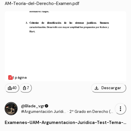
AM-Teoria-del-Derecho-Examen.pdf
1 página
download
leaderboard
personal_bag
Descargar
40
7
@Blade_vgr
verified
more_vert
#Argumentación Jurídic
·
2º Grado en Derecho (U
a
AM)
Examenes
-
UAM-Argumentacion-Juridica-Test-Tema-
4.pdf