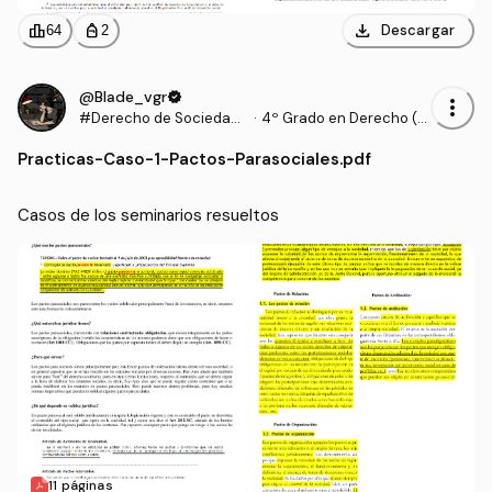
download
leaderboard
personal_bag
Descargar
64
2
@Blade_vgr
verified
more_vert
#Derecho de Sociedade
·
4º Grado en Derecho (U
s y Contratos Mercantile
AM)
Practicas
-
Caso-1-Pactos-Parasociales.pdf
s
Casos de los seminarios resueltos
11 páginas