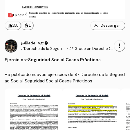
1 página
download
leaderboard
personal_bag
Descargar
358
1
@Blade_vgr
verified
more_vert
#Derecho de la Segurid
·
4º Grado en Derecho (U
ad Social
AM)
Ejercicios
-
Seguridad Social Casos Prácticos
He publicado nuevos ejercicios de 4º Derecho de la Segurid
ad Social: Seguridad Social Casos Prácticos