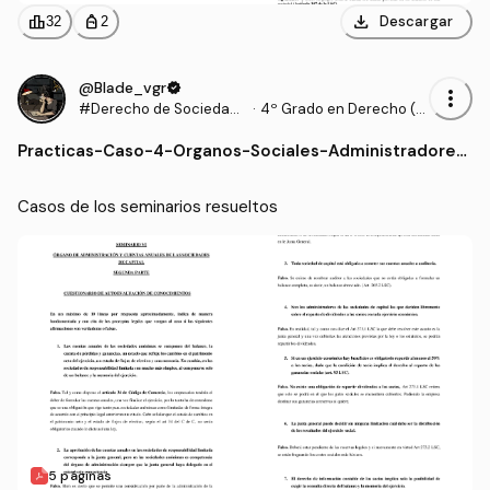
download
leaderboard
personal_bag
Descargar
32
2
@Blade_vgr
verified
more_vert
#Derecho de Sociedade
·
4º Grado en Derecho (U
s y Contratos Mercantile
AM)
Practicas
-
Caso-4-Organos-Sociales-Administradores.
s
pdf
Casos de los seminarios resueltos
5 páginas