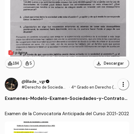
1 página
download
leaderboard
personal_bag
Descargar
184
5
@Blade_vgr
verified
more_vert
#Derecho de Sociedade
·
4º Grado en Derecho (U
s y Contratos Mercantile
AM)
Examenes
-
Modelo-Examen-Sociedades-y-Contratos-
s
Convocatoria-Anticipada-2021-Respuesta
s.pdf
Examen de la Convocatoria Anticipada del Curso 2021-2022