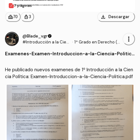
7 páginas
download
leaderboard
personal_bag
Descargar
70
3
@Blade_vgr
verified
more_vert
#Introducción a la Cien
·
1º Grado en Derecho (U
cia Política
AM)
Examenes
-
Examen-Introduccion-a-la-Ciencia-Politic
a.pdf
He publicado nuevos examenes de 1º Introducción a la Cien
cia Política: Examen-Introduccion-a-la-Ciencia-Politica.pdf