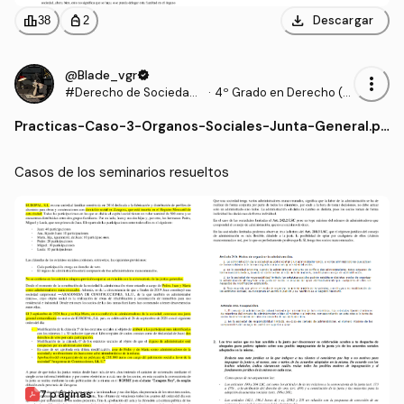
download
leaderboard
personal_bag
Descargar
38
2
@Blade_vgr
verified
more_vert
#Derecho de Sociedade
·
4º Grado en Derecho (U
s y Contratos Mercantile
AM)
Practicas
-
Caso-3-Organos-Sociales-Junta-General.pd
s
f
Casos de los seminarios resueltos
7 páginas