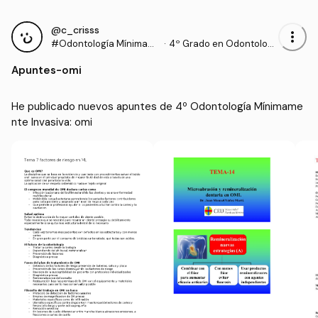
@c_crisss
more_vert
#Odontología Mínimam
·
4º Grado en Odontologí
ente Invasiva
a (UCHCEU)
Apuntes
-
omi
He publicado nuevos apuntes de 4º Odontología Mínimame
nte Invasiva: omi