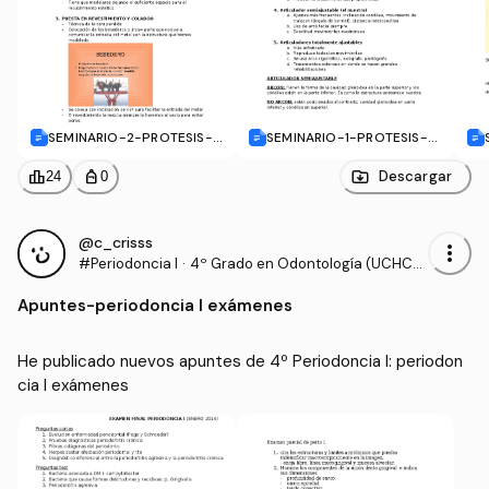
SEMINARIO-2-PROTESIS-II
SEMINARIO-1-PROTESIS-II
I.docx
I.docx
leaderboard
personal_bag
Descargar
24
0
@c_crisss
more_vert
#Periodoncia I
·
4º Grado en Odontología (UCHCE
U)
Apuntes
-
periodoncia I exámenes
He publicado nuevos apuntes de 4º Periodoncia I: periodon
cia I exámenes