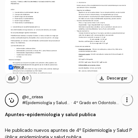
Word
download
leaderboard
personal_bag
Descargar
6
0
@c_crisss
more_vert
#Epidemiología y Salud
·
4º Grado en Odontologí
Pública
a (UCHCEU)
Apuntes
-
epidemiologia y salud publica
He publicado nuevos apuntes de 4º Epidemiología y Salud P
ública: epidemiologia y salud publica