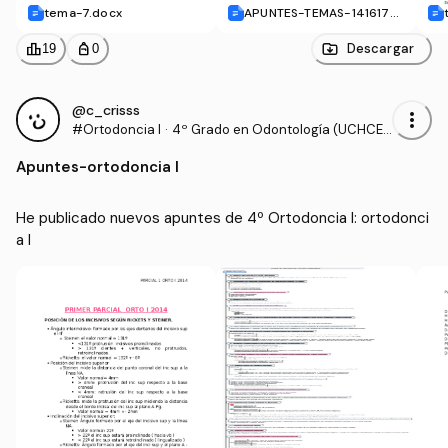
tema-7.docx
APUNTES-TEMAS-141617-Y
-20-82019.docx
leaderboard
personal_bag
Descargar
19
0
@c_crisss
more_vert
#Ortodoncia I
·
4º Grado en Odontología (UCHCE
U)
Apuntes
-
ortodoncia I
He publicado nuevos apuntes de 4º Ortodoncia I: ortodonci
a I