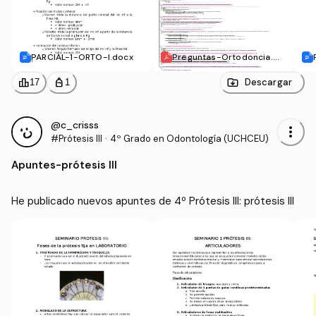
PARCIAL-1-ORTO-I.docx
Preguntas-Ortodoncia.pd
f
leaderboard
personal_bag
Descargar
17
1
@c_crisss
more_vert
#Prótesis III
·
4º Grado en Odontología (UCHCEU)
Apuntes
-
prótesis III
He publicado nuevos apuntes de 4º Prótesis III: prótesis III