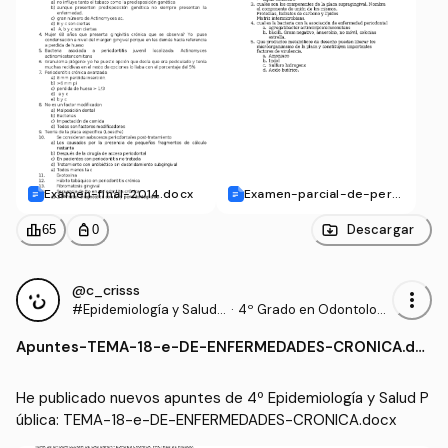
Examen-final-2014.docx
Examen-parcial-de-perio
-1.docx
leaderboard
personal_bag
Descargar
65
0
@c_crisss
more_vert
#Epidemiología y Salud
·
4º Grado en Odontologí
Pública
a (UCHCEU)
Apuntes
-
TEMA-18-e-DE-ENFERMEDADES-CRONICA.do
cx
He publicado nuevos apuntes de 4º Epidemiología y Salud P
ública: TEMA-18-e-DE-ENFERMEDADES-CRONICA.docx