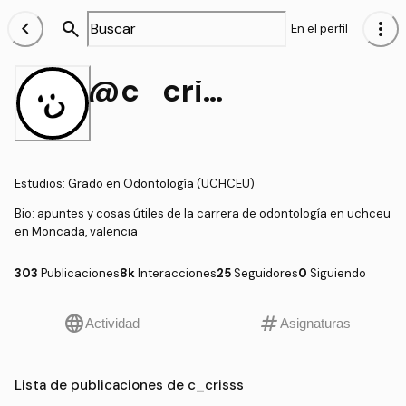
chevron_left
search
more_vert
En el perfil
@c_crisss
Estudios
:
Grado en Odontología (UCHCEU)
Bio:
apuntes y cosas útiles de la carrera de odontología en uchceu
en Moncada, valencia
303
Publicaciones
8k
Interacciones
25
Seguidores
0
Siguiendo
language
tag
Actividad
Asignaturas
Lista de publicaciones de c_crisss